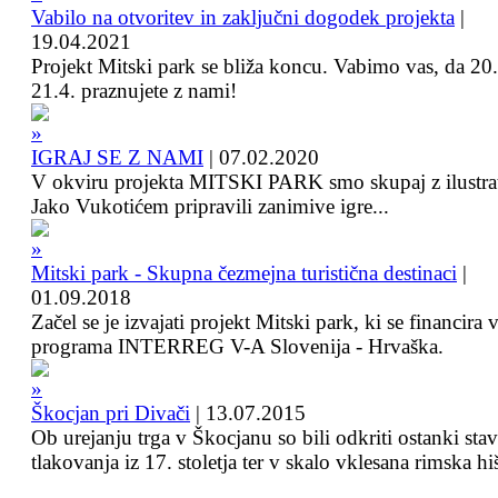
Vabilo na otvoritev in zaključni dogodek projekta
|
19.04.2021
Projekt Mitski park se bliža koncu. Vabimo vas, da 20.
21.4. praznujete z nami!
IGRAJ SE Z NAMI
|
07.02.2020
V okviru projekta MITSKI PARK smo skupaj z ilustra
Jako Vukotićem pripravili zanimive igre...
Mitski park - Skupna čezmejna turistična destinaci
|
01.09.2018
Začel se je izvajati projekt Mitski park, ki se financira 
programa INTERREG V-A Slovenija - Hrvaška.
Škocjan pri Divači
|
13.07.2015
Ob urejanju trga v Škocjanu so bili odkriti ostanki sta
tlakovanja iz 17. stoletja ter v skalo vklesana rimska hi