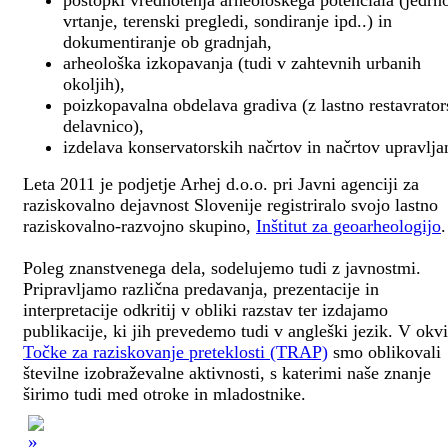
postopki vrednotenja arheološkega potenciala (jedrn
vrtanje, terenski pregledi, sondiranje ipd..) in
dokumentiranje ob gradnjah,
arheološka izkopavanja (tudi v zahtevnih urbanih
okoljih),
poizkopavalna obdelava gradiva (z lastno restavrato
delavnico),
izdelava konservatorskih načrtov in načrtov upravlja
Leta 2011 je podjetje Arhej d.o.o. pri Javni agenciji za
raziskovalno dejavnost Slovenije registriralo svojo lastno
raziskovalno-razvojno skupino,
Inštitut za geoarheologijo
.
Poleg znanstvenega dela, sodelujemo tudi z javnostmi.
Pripravljamo različna predavanja, prezentacije in
interpretacije odkritij v obliki razstav ter izdajamo
publikacije, ki jih prevedemo tudi v angleški jezik. V okv
Točke za raziskovanje preteklosti (TRAP)
smo oblikovali
številne izobraževalne aktivnosti, s katerimi naše znanje
širimo tudi med otroke in mladostnike.