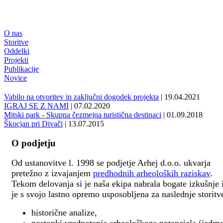
O nas
Storitve
Oddelki
Projekti
Publikacije
Novice
Vabilo na otvoritev in zaključni dogodek projekta
| 19.04.2021
IGRAJ SE Z NAMI
| 07.02.2020
Mitski park - Skupna čezmejna turistična destinaci
| 01.09.2018
Škocjan pri Divači
| 13.07.2015
O podjetju
Od ustanovitve l. 1998 se podjetje Arhej d.o.o. ukvarja
pretežno z izvajanjem
predhodnih arheoloških raziskav
.
Tekom delovanja si je naša ekipa nabrala bogate izkušnje 
je s svojo lastno opremo usposobljena za naslednje storitv
historične analize,