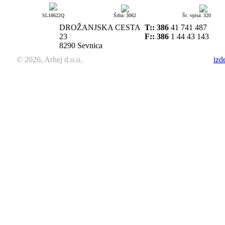
SL18622Q
Šifra: 3062
Št. vpisa: 320
DROŽANJSKA CESTA
T::
386
41 741 487
23
F:: 386
1 44 43 143
8290 Sevnica
© 2026, Arhej d.o.o.
izd