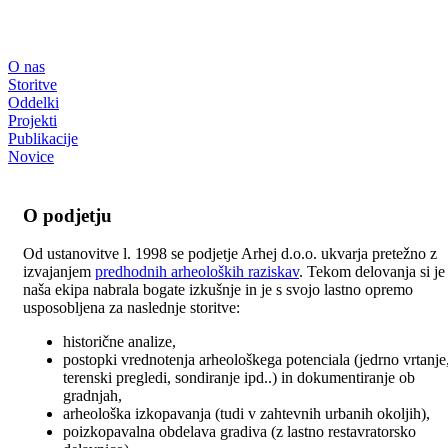
O nas
Storitve
Oddelki
Projekti
Publikacije
Novice
O podjetju
Od ustanovitve l. 1998 se podjetje Arhej d.o.o. ukvarja pretežno z
izvajanjem
predhodnih arheoloških raziskav
. Tekom delovanja si je
naša ekipa nabrala bogate izkušnje in je s svojo lastno opremo
usposobljena za naslednje storitve:
historične analize,
postopki vrednotenja arheološkega potenciala (jedrno vrtanje
terenski pregledi, sondiranje ipd..) in dokumentiranje ob
gradnjah,
arheološka izkopavanja (tudi v zahtevnih urbanih okoljih),
poizkopavalna obdelava gradiva (z lastno restavratorsko