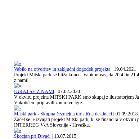
Vabilo na otvoritev in zaključni dogodek projekta
|
19.04.2021
Projekt Mitski park se bliža koncu. Vabimo vas, da 20.4. in 21.4
z nami!
IGRAJ SE Z NAMI
|
07.02.2020
V okviru projekta MITSKI PARK smo skupaj z ilustratorjem J
Vukotićem pripravili zanimive igre...
,
Mitski park - Skupna čezmejna turistična destinaci
|
01.09.2018
Začel se je izvajati projekt Mitski park, ki se financira v okviru
INTERREG V-A Slovenija - Hrvaška.
Škocjan pri Divači
|
13.07.2015