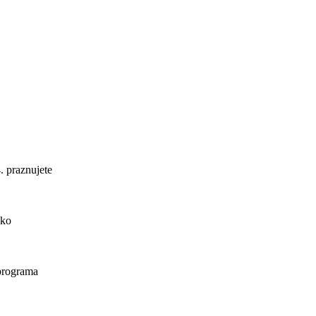
. praznujete
ako
 programa