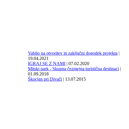
Vabilo na otvoritev in zaključni dogodek projekta
|
19.04.2021
IGRAJ SE Z NAMI
| 07.02.2020
Mitski park - Skupna čezmejna turistična destinaci
|
01.09.2018
Škocjan pri Divači
| 13.07.2015