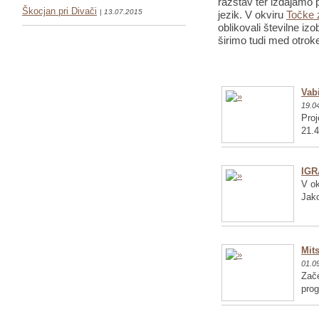
razstav ter izdajamo p
Škocjan pri Divači
| 13.07.2015
jezik. V okviru
Točke 
oblikovali številne iz
širimo tudi med otrok
Vabi
19.0
Proj
21.4
IGR
V ok
Jako
Mits
01.0
Zače
pro