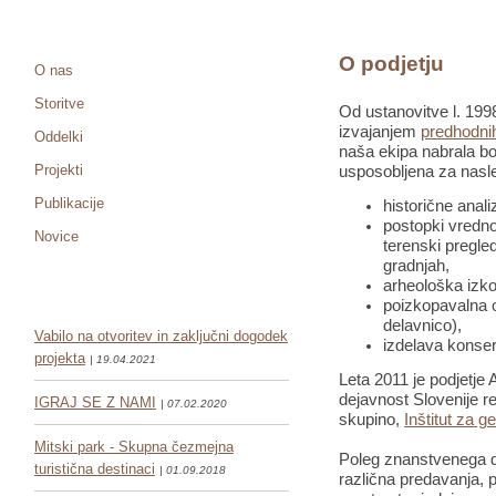
O podjetju
O nas
Storitve
Od ustanovitve l. 1998
izvajanjem
predhodnih
Oddelki
naša ekipa nabrala bo
Projekti
usposobljena za nasle
Publikacije
historične anali
postopki vredno
Novice
terenski pregled
gradnjah,
arheološka izko
poizkopavalna o
delavnico),
Vabilo na otvoritev in zaključni dogodek
izdelava konser
projekta
| 19.04.2021
Leta 2011 je podjetje 
dejavnost Slovenije re
IGRAJ SE Z NAMI
| 07.02.2020
skupino,
Inštitut za g
Mitski park - Skupna čezmejna
Poleg znanstvenega de
turistična destinaci
| 01.09.2018
različna predavanja, pr