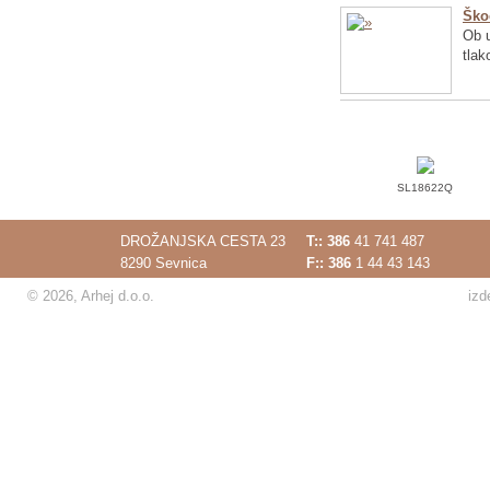
Ško
Ob u
tlak
SL18622Q
DROŽANJSKA CESTA 23
T::
386
41 741 487
8290 Sevnica
F:: 386
1 44 43 143
© 2026, Arhej d.o.o.
izd