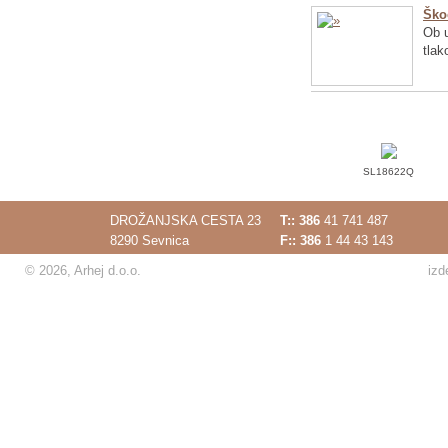
Ško
Ob u
tlak
SL18622Q
DROŽANJSKA CESTA 23
T::
386
41 741 487
8290 Sevnica
F:: 386
1 44 43 143
© 2026, Arhej d.o.o.
izd