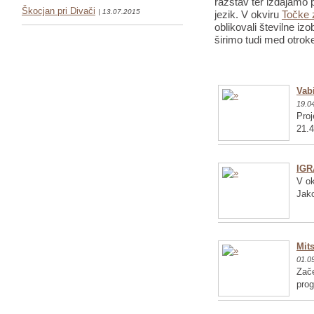
razstav ter izdajamo p
Škocjan pri Divači
| 13.07.2015
jezik. V okviru
Točke 
oblikovali številne iz
širimo tudi med otrok
Vabi
19.0
Proj
21.4
IGR
V ok
Jako
Mits
01.0
Zače
pro