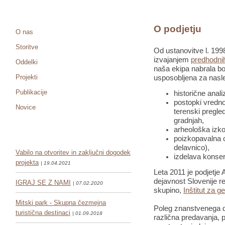
O podjetju
O nas
Storitve
Od ustanovitve l. 1998
izvajanjem
predhodnih
Oddelki
naša ekipa nabrala bo
Projekti
usposobljena za nasle
Publikacije
historične anali
postopki vredno
Novice
terenski pregled
gradnjah,
arheološka izko
poizkopavalna o
delavnico),
Vabilo na otvoritev in zaključni dogodek
izdelava konser
projekta
| 19.04.2021
Leta 2011 je podjetje 
dejavnost Slovenije re
IGRAJ SE Z NAMI
| 07.02.2020
skupino,
Inštitut za g
Mitski park - Skupna čezmejna
Poleg znanstvenega de
turistična destinaci
| 01.09.2018
različna predavanja, pr