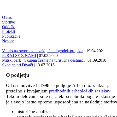
O nas
Storitve
Oddelki
Projekti
Publikacije
Novice
Vabilo na otvoritev in zaključni dogodek projekta
| 19.04.2021
IGRAJ SE Z NAMI
| 07.02.2020
Mitski park - Skupna čezmejna turistična destinaci
| 01.09.2018
Škocjan pri Divači
| 13.07.2015
O podjetju
Od ustanovitve l. 1998 se podjetje Arhej d.o.o. ukvarja
pretežno z izvajanjem
predhodnih arheoloških raziskav
.
Tekom delovanja si je naša ekipa nabrala bogate izkušnje 
je s svojo lastno opremo usposobljena za naslednje storitv
historične analize,