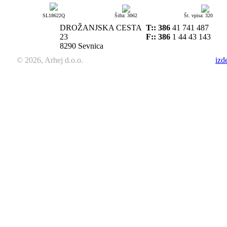
SL18622Q
Šifra: 3062
Št. vpisa: 320
DROŽANJSKA CESTA
T::
386
41 741 487
23
F:: 386
1 44 43 143
8290 Sevnica
© 2026, Arhej d.o.o.
izd