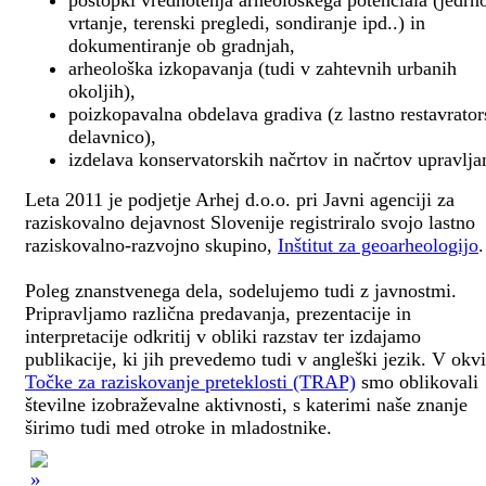
postopki vrednotenja arheološkega potenciala (jedrn
vrtanje, terenski pregledi, sondiranje ipd..) in
dokumentiranje ob gradnjah,
arheološka izkopavanja (tudi v zahtevnih urbanih
okoljih),
poizkopavalna obdelava gradiva (z lastno restavrato
delavnico),
izdelava konservatorskih načrtov in načrtov upravlja
Leta 2011 je podjetje Arhej d.o.o. pri Javni agenciji za
raziskovalno dejavnost Slovenije registriralo svojo lastno
raziskovalno-razvojno skupino,
Inštitut za geoarheologijo
.
Poleg znanstvenega dela, sodelujemo tudi z javnostmi.
Pripravljamo različna predavanja, prezentacije in
interpretacije odkritij v obliki razstav ter izdajamo
publikacije, ki jih prevedemo tudi v angleški jezik. V okv
Točke za raziskovanje preteklosti (TRAP)
smo oblikovali
številne izobraževalne aktivnosti, s katerimi naše znanje
širimo tudi med otroke in mladostnike.