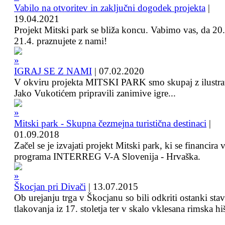
Vabilo na otvoritev in zaključni dogodek projekta
|
19.04.2021
Projekt Mitski park se bliža koncu. Vabimo vas, da 20.
21.4. praznujete z nami!
IGRAJ SE Z NAMI
|
07.02.2020
V okviru projekta MITSKI PARK smo skupaj z ilustra
Jako Vukotićem pripravili zanimive igre...
Mitski park - Skupna čezmejna turistična destinaci
|
01.09.2018
Začel se je izvajati projekt Mitski park, ki se financira 
programa INTERREG V-A Slovenija - Hrvaška.
Škocjan pri Divači
|
13.07.2015
Ob urejanju trga v Škocjanu so bili odkriti ostanki sta
tlakovanja iz 17. stoletja ter v skalo vklesana rimska hi