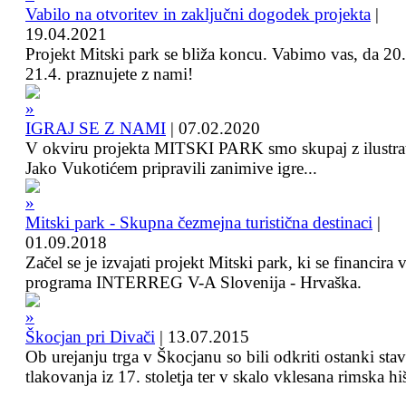
Vabilo na otvoritev in zaključni dogodek projekta
|
19.04.2021
Projekt Mitski park se bliža koncu. Vabimo vas, da 20.
21.4. praznujete z nami!
IGRAJ SE Z NAMI
|
07.02.2020
V okviru projekta MITSKI PARK smo skupaj z ilustra
Jako Vukotićem pripravili zanimive igre...
Mitski park - Skupna čezmejna turistična destinaci
|
01.09.2018
Začel se je izvajati projekt Mitski park, ki se financira 
programa INTERREG V-A Slovenija - Hrvaška.
Škocjan pri Divači
|
13.07.2015
Ob urejanju trga v Škocjanu so bili odkriti ostanki sta
tlakovanja iz 17. stoletja ter v skalo vklesana rimska hi