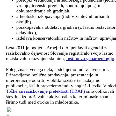
postopki vrednotenja arheološkega potenciala (jedrn
vrtanje, terenski pregledi, sondiranje ipd..) in
dokumentiranje ob gradnjah,
arheološka izkopavanja (tudi v zahtevnih urbanih
okoljih),
poizkopavalna obdelava gradiva (z lastno restavrato
delavnico),
izdelava konservatorskih načrtov in načrtov upravlja
Leta 2011 je podjetje Arhej d.o.o. pri Javni agenciji za
raziskovalno dejavnost Slovenije registriralo svojo lastno
raziskovalno-razvojno skupino,
Inštitut za geoarheologijo
.
Poleg znanstvenega dela, sodelujemo tudi z javnostmi.
Pripravljamo različna predavanja, prezentacije in
interpretacije odkritij v obliki razstav ter izdajamo
publikacije, ki jih prevedemo tudi v angleški jezik. V okv
Točke za raziskovanje preteklosti (TRAP)
smo oblikovali
številne izobraževalne aktivnosti, s katerimi naše znanje
širimo tudi med otroke in mladostnike.