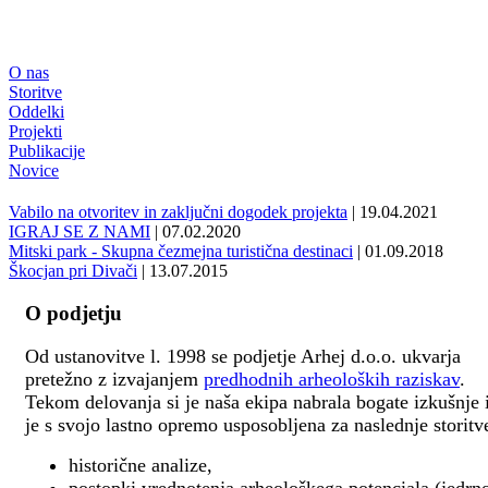
O nas
Storitve
Oddelki
Projekti
Publikacije
Novice
Vabilo na otvoritev in zaključni dogodek projekta
| 19.04.2021
IGRAJ SE Z NAMI
| 07.02.2020
Mitski park - Skupna čezmejna turistična destinaci
| 01.09.2018
Škocjan pri Divači
| 13.07.2015
O podjetju
Od ustanovitve l. 1998 se podjetje Arhej d.o.o. ukvarja
pretežno z izvajanjem
predhodnih arheoloških raziskav
.
Tekom delovanja si je naša ekipa nabrala bogate izkušnje 
je s svojo lastno opremo usposobljena za naslednje storitv
historične analize,