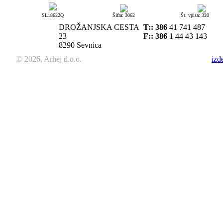
SL18622Q
Šifra: 3062
Št. vpisa: 320
DROŽANJSKA CESTA
T::
386
41 741 487
23
F:: 386
1 44 43 143
8290 Sevnica
© 2026, Arhej d.o.o.
izd