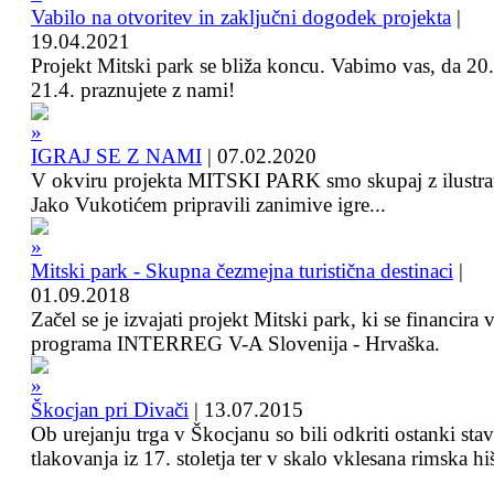
Vabilo na otvoritev in zaključni dogodek projekta
|
19.04.2021
Projekt Mitski park se bliža koncu. Vabimo vas, da 20.
21.4. praznujete z nami!
IGRAJ SE Z NAMI
|
07.02.2020
V okviru projekta MITSKI PARK smo skupaj z ilustra
Jako Vukotićem pripravili zanimive igre...
Mitski park - Skupna čezmejna turistična destinaci
|
01.09.2018
Začel se je izvajati projekt Mitski park, ki se financira 
programa INTERREG V-A Slovenija - Hrvaška.
Škocjan pri Divači
|
13.07.2015
Ob urejanju trga v Škocjanu so bili odkriti ostanki sta
tlakovanja iz 17. stoletja ter v skalo vklesana rimska hi