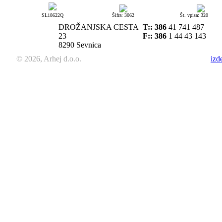
SL18622Q
Šifra: 3062
Št. vpisa: 320
DROŽANJSKA CESTA
T::
386
41 741 487
23
F:: 386
1 44 43 143
8290 Sevnica
© 2026, Arhej d.o.o.
izd