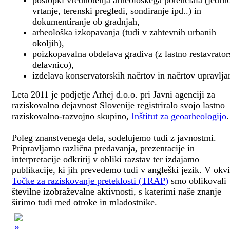
postopki vrednotenja arheološkega potenciala (jedrn
vrtanje, terenski pregledi, sondiranje ipd..) in
dokumentiranje ob gradnjah,
arheološka izkopavanja (tudi v zahtevnih urbanih
okoljih),
poizkopavalna obdelava gradiva (z lastno restavrato
delavnico),
izdelava konservatorskih načrtov in načrtov upravlja
Leta 2011 je podjetje Arhej d.o.o. pri Javni agenciji za
raziskovalno dejavnost Slovenije registriralo svojo lastno
raziskovalno-razvojno skupino,
Inštitut za geoarheologijo
.
Poleg znanstvenega dela, sodelujemo tudi z javnostmi.
Pripravljamo različna predavanja, prezentacije in
interpretacije odkritij v obliki razstav ter izdajamo
publikacije, ki jih prevedemo tudi v angleški jezik. V okv
Točke za raziskovanje preteklosti (TRAP)
smo oblikovali
številne izobraževalne aktivnosti, s katerimi naše znanje
širimo tudi med otroke in mladostnike.