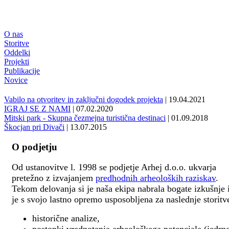
O nas
Storitve
Oddelki
Projekti
Publikacije
Novice
Vabilo na otvoritev in zaključni dogodek projekta
| 19.04.2021
IGRAJ SE Z NAMI
| 07.02.2020
Mitski park - Skupna čezmejna turistična destinaci
| 01.09.2018
Škocjan pri Divači
| 13.07.2015
O podjetju
Od ustanovitve l. 1998 se podjetje Arhej d.o.o. ukvarja
pretežno z izvajanjem
predhodnih arheoloških raziskav
.
Tekom delovanja si je naša ekipa nabrala bogate izkušnje 
je s svojo lastno opremo usposobljena za naslednje storitv
historične analize,