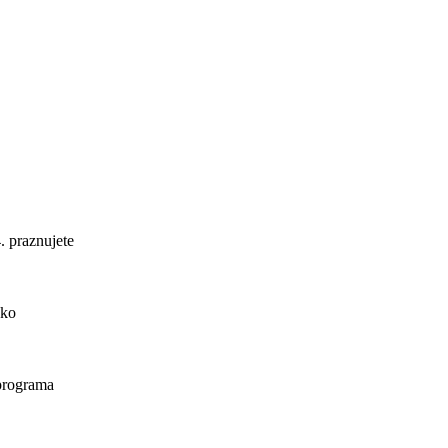
. praznujete
ako
 programa