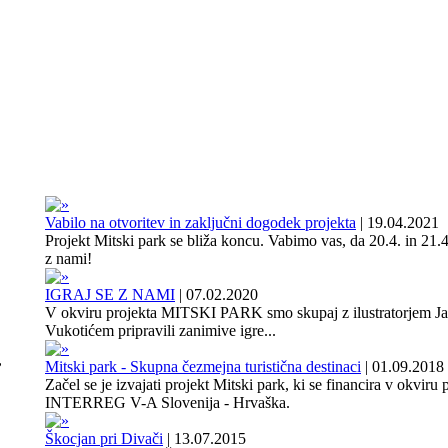
Vabilo na otvoritev in zaključni dogodek projekta
|
19.04.2021
Projekt Mitski park se bliža koncu. Vabimo vas, da 20.4. in 21.4
z nami!
IGRAJ SE Z NAMI
|
07.02.2020
V okviru projekta MITSKI PARK smo skupaj z ilustratorjem J
Vukotićem pripravili zanimive igre...
,
Mitski park - Skupna čezmejna turistična destinaci
|
01.09.2018
Začel se je izvajati projekt Mitski park, ki se financira v okviru
INTERREG V-A Slovenija - Hrvaška.
Škocjan pri Divači
|
13.07.2015