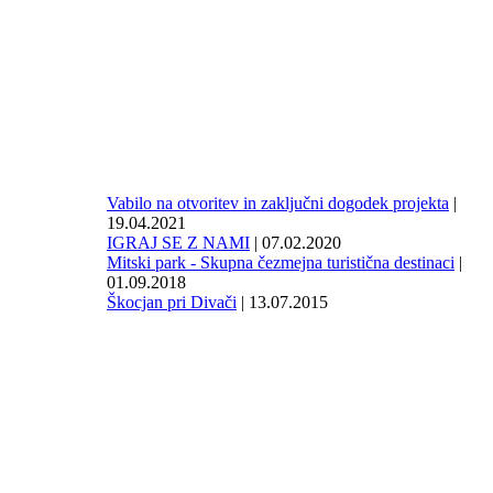
Vabilo na otvoritev in zaključni dogodek projekta
|
19.04.2021
IGRAJ SE Z NAMI
| 07.02.2020
Mitski park - Skupna čezmejna turistična destinaci
|
01.09.2018
Škocjan pri Divači
| 13.07.2015