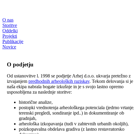
O nas
Storitve
Oddelki
Projekti
Publikacije
Novice
O podjetju
Od ustanovitve l. 1998 se podjetje Arhej d.o.o. ukvarja pretežno z
izvajanjem
predhodnih arheoloških raziskav
. Tekom delovanja si je
naša ekipa nabrala bogate izkušnje in je s svojo lastno opremo
usposobljena za naslednje storitve:
historične analize,
postopki vrednotenja arheološkega potenciala (jedrno vrtanje
terenski pregledi, sondiranje ipd..) in dokumentiranje ob
gradnjah,
arheološka izkopavanja (tudi v zahtevnih urbanih okoljih),
poizkopavalna obdelava gradiva (z lastno restavratorsko