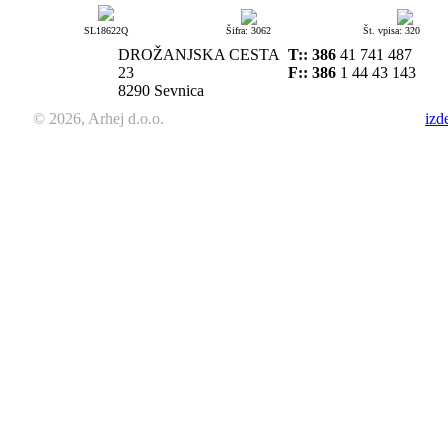
SL18622Q
Šifra: 3062
Št. vpisa: 320
DROŽANJSKA CESTA
T::
386
41 741 487
23
F:: 386
1 44 43 143
8290 Sevnica
© 2026, Arhej d.o.o.
izd