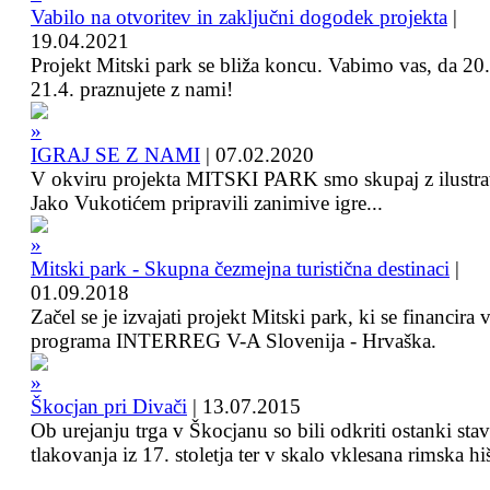
Vabilo na otvoritev in zaključni dogodek projekta
|
19.04.2021
Projekt Mitski park se bliža koncu. Vabimo vas, da 20.
21.4. praznujete z nami!
IGRAJ SE Z NAMI
|
07.02.2020
V okviru projekta MITSKI PARK smo skupaj z ilustra
Jako Vukotićem pripravili zanimive igre...
Mitski park - Skupna čezmejna turistična destinaci
|
01.09.2018
Začel se je izvajati projekt Mitski park, ki se financira 
programa INTERREG V-A Slovenija - Hrvaška.
Škocjan pri Divači
|
13.07.2015
Ob urejanju trga v Škocjanu so bili odkriti ostanki sta
tlakovanja iz 17. stoletja ter v skalo vklesana rimska hi