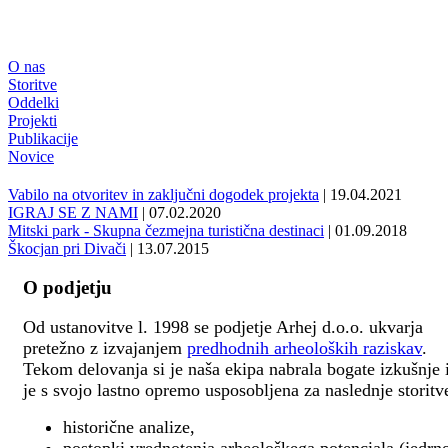
O nas
Storitve
Oddelki
Projekti
Publikacije
Novice
Vabilo na otvoritev in zaključni dogodek projekta
| 19.04.2021
IGRAJ SE Z NAMI
| 07.02.2020
Mitski park - Skupna čezmejna turistična destinaci
| 01.09.2018
Škocjan pri Divači
| 13.07.2015
O podjetju
Od ustanovitve l. 1998 se podjetje Arhej d.o.o. ukvarja
pretežno z izvajanjem
predhodnih arheoloških raziskav
.
Tekom delovanja si je naša ekipa nabrala bogate izkušnje 
je s svojo lastno opremo usposobljena za naslednje storitv
historične analize,