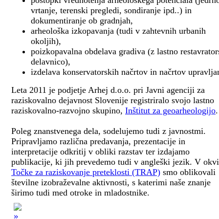
postopki vrednotenja arheološkega potenciala (jedrn
vrtanje, terenski pregledi, sondiranje ipd..) in
dokumentiranje ob gradnjah,
arheološka izkopavanja (tudi v zahtevnih urbanih
okoljih),
poizkopavalna obdelava gradiva (z lastno restavrato
delavnico),
izdelava konservatorskih načrtov in načrtov upravlja
Leta 2011 je podjetje Arhej d.o.o. pri Javni agenciji za
raziskovalno dejavnost Slovenije registriralo svojo lastno
raziskovalno-razvojno skupino,
Inštitut za geoarheologijo
.
Poleg znanstvenega dela, sodelujemo tudi z javnostmi.
Pripravljamo različna predavanja, prezentacije in
interpretacije odkritij v obliki razstav ter izdajamo
publikacije, ki jih prevedemo tudi v angleški jezik. V okv
Točke za raziskovanje preteklosti (TRAP)
smo oblikovali
številne izobraževalne aktivnosti, s katerimi naše znanje
širimo tudi med otroke in mladostnike.