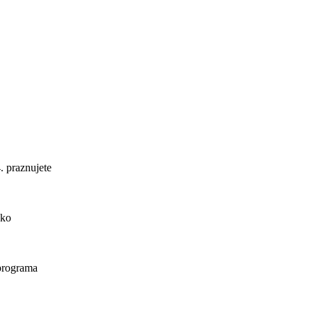
. praznujete
ako
 programa