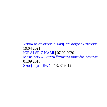
Vabilo na otvoritev in zaključni dogodek projekta
|
19.04.2021
IGRAJ SE Z NAMI
| 07.02.2020
Mitski park - Skupna čezmejna turistična destinaci
|
01.09.2018
Škocjan pri Divači
| 13.07.2015