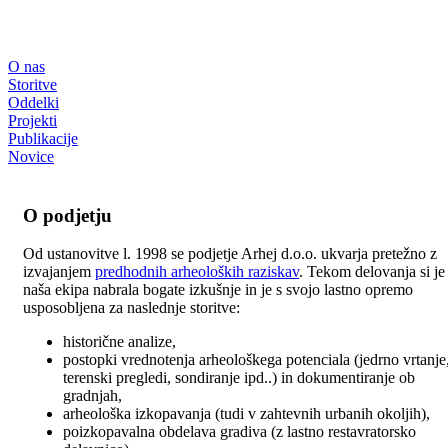
O nas
Storitve
Oddelki
Projekti
Publikacije
Novice
O podjetju
Od ustanovitve l. 1998 se podjetje Arhej d.o.o. ukvarja pretežno z
izvajanjem
predhodnih arheoloških raziskav
. Tekom delovanja si je
naša ekipa nabrala bogate izkušnje in je s svojo lastno opremo
usposobljena za naslednje storitve:
historične analize,
postopki vrednotenja arheološkega potenciala (jedrno vrtanje
terenski pregledi, sondiranje ipd..) in dokumentiranje ob
gradnjah,
arheološka izkopavanja (tudi v zahtevnih urbanih okoljih),
poizkopavalna obdelava gradiva (z lastno restavratorsko