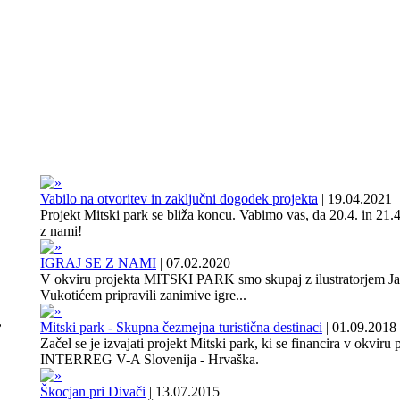
Vabilo na otvoritev in zaključni dogodek projekta
|
19.04.2021
Projekt Mitski park se bliža koncu. Vabimo vas, da 20.4. in 21.4
z nami!
IGRAJ SE Z NAMI
|
07.02.2020
V okviru projekta MITSKI PARK smo skupaj z ilustratorjem J
Vukotićem pripravili zanimive igre...
,
Mitski park - Skupna čezmejna turistična destinaci
|
01.09.2018
Začel se je izvajati projekt Mitski park, ki se financira v okviru
INTERREG V-A Slovenija - Hrvaška.
Škocjan pri Divači
|
13.07.2015