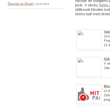
razstav ter izdajamo p
Škocjan pri Divači
| 13.07.2015
jezik. V okviru
Točke 
oblikovali številne iz
širimo tudi med otrok
Vabi
19.0
Proj
21.4
IGR
V ok
Jako
Mits
01.0
Zače
pro