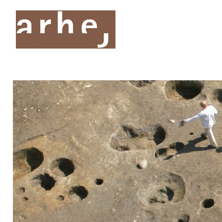
O nas
Storitve
Oddelki
Projekti
Publik