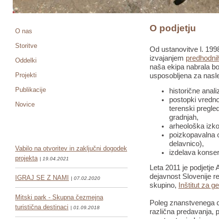
O podjetju
O nas
Storitve
Od ustanovitve l. 1998
izvajanjem
predhodnih
Oddelki
naša ekipa nabrala bo
Projekti
usposobljena za nasle
Publikacije
historične anali
postopki vredno
Novice
terenski pregled
gradnjah,
arheološka izko
poizkopavalna o
delavnico),
Vabilo na otvoritev in zaključni dogodek
izdelava konser
projekta
| 19.04.2021
Leta 2011 je podjetje 
dejavnost Slovenije re
IGRAJ SE Z NAMI
| 07.02.2020
skupino,
Inštitut za g
Mitski park - Skupna čezmejna
Poleg znanstvenega de
turistična destinaci
| 01.09.2018
različna predavanja, pr