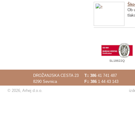
Ško
Ob u
tlak
SL18622Q
DROŽANJSKA CESTA 23
T::
386
41 741 487
8290 Sevnica
F:: 386
1 44 43 143
© 2026, Arhej d.o.o.
izd