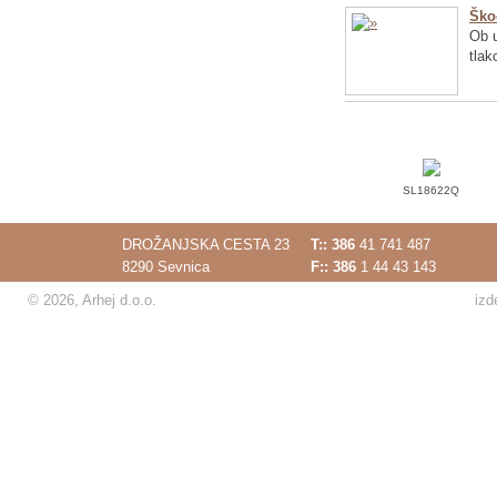
Ško
Ob u
tlak
SL18622Q
DROŽANJSKA CESTA 23
T::
386
41 741 487
8290 Sevnica
F:: 386
1 44 43 143
© 2026, Arhej d.o.o.
izd