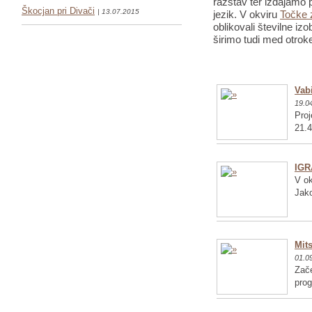
razstav ter izdajamo p
Škocjan pri Divači
| 13.07.2015
jezik. V okviru
Točke 
oblikovali številne iz
širimo tudi med otrok
Vabi
19.0
Proj
21.4
IGR
V ok
Jako
Mits
01.0
Zače
pro