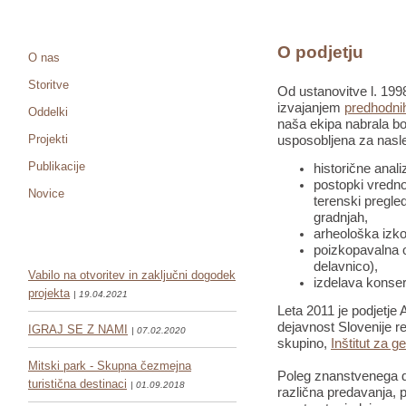
O podjetju
O nas
Storitve
Od ustanovitve l. 1998
izvajanjem
predhodnih
Oddelki
naša ekipa nabrala bo
Projekti
usposobljena za nasle
Publikacije
historične anali
postopki vredno
Novice
terenski pregled
gradnjah,
arheološka izko
poizkopavalna o
delavnico),
Vabilo na otvoritev in zaključni dogodek
izdelava konser
projekta
| 19.04.2021
Leta 2011 je podjetje 
dejavnost Slovenije re
IGRAJ SE Z NAMI
| 07.02.2020
skupino,
Inštitut za g
Mitski park - Skupna čezmejna
Poleg znanstvenega de
turistična destinaci
| 01.09.2018
različna predavanja, pr