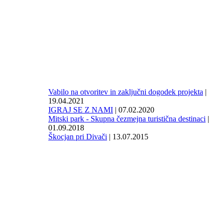
Vabilo na otvoritev in zaključni dogodek projekta
|
19.04.2021
IGRAJ SE Z NAMI
| 07.02.2020
Mitski park - Skupna čezmejna turistična destinaci
|
01.09.2018
Škocjan pri Divači
| 13.07.2015