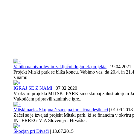
Vabilo na otvoritev in zaključni dogodek projekta
|
19.04.2021
Projekt Mitski park se bliža koncu. Vabimo vas, da 20.4. in 21.4
z nami!
IGRAJ SE Z NAMI
|
07.02.2020
V okviru projekta MITSKI PARK smo skupaj z ilustratorjem J
Vukotićem pripravili zanimive igre...
,
Mitski park - Skupna čezmejna turistična destinaci
|
01.09.2018
Začel se je izvajati projekt Mitski park, ki se financira v okviru
INTERREG V-A Slovenija - Hrvaška.
Škocjan pri Divači
|
13.07.2015