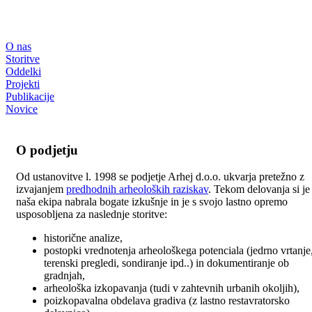
O nas
Storitve
Oddelki
Projekti
Publikacije
Novice
O podjetju
Od ustanovitve l. 1998 se podjetje Arhej d.o.o. ukvarja pretežno z
izvajanjem
predhodnih arheoloških raziskav
. Tekom delovanja si je
naša ekipa nabrala bogate izkušnje in je s svojo lastno opremo
usposobljena za naslednje storitve:
historične analize,
postopki vrednotenja arheološkega potenciala (jedrno vrtanje
terenski pregledi, sondiranje ipd..) in dokumentiranje ob
gradnjah,
arheološka izkopavanja (tudi v zahtevnih urbanih okoljih),
poizkopavalna obdelava gradiva (z lastno restavratorsko