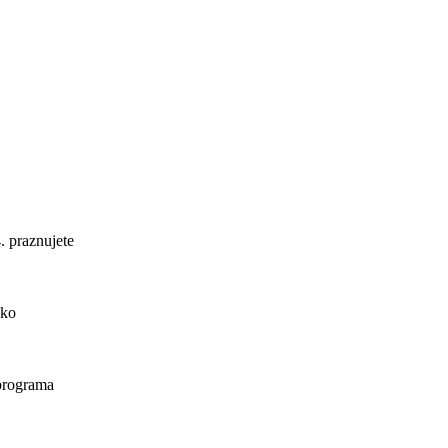
. praznujete
ako
 programa