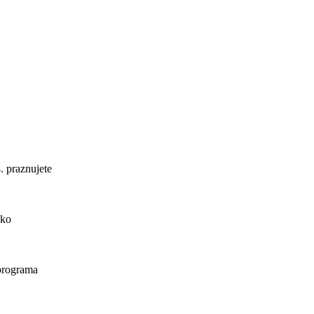
. praznujete
ako
 programa