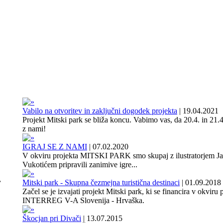
Vabilo na otvoritev in zaključni dogodek projekta
|
19.04.2021
Projekt Mitski park se bliža koncu. Vabimo vas, da 20.4. in 21.4
z nami!
IGRAJ SE Z NAMI
|
07.02.2020
V okviru projekta MITSKI PARK smo skupaj z ilustratorjem J
Vukotićem pripravili zanimive igre...
,
Mitski park - Skupna čezmejna turistična destinaci
|
01.09.2018
Začel se je izvajati projekt Mitski park, ki se financira v okviru
INTERREG V-A Slovenija - Hrvaška.
Škocjan pri Divači
|
13.07.2015