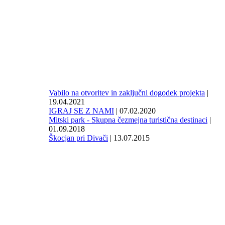
Vabilo na otvoritev in zaključni dogodek projekta
|
19.04.2021
IGRAJ SE Z NAMI
| 07.02.2020
Mitski park - Skupna čezmejna turistična destinaci
|
01.09.2018
Škocjan pri Divači
| 13.07.2015