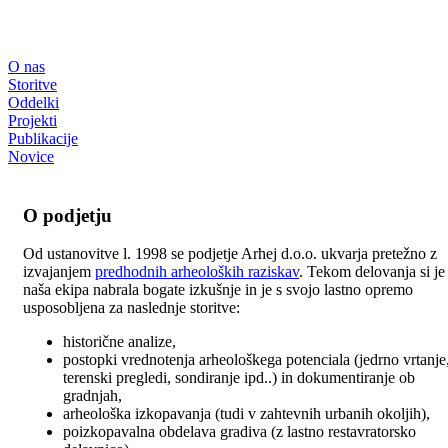
O nas
Storitve
Oddelki
Projekti
Publikacije
Novice
O podjetju
Od ustanovitve l. 1998 se podjetje Arhej d.o.o. ukvarja pretežno z
izvajanjem
predhodnih arheoloških raziskav
. Tekom delovanja si je
naša ekipa nabrala bogate izkušnje in je s svojo lastno opremo
usposobljena za naslednje storitve:
historične analize,
postopki vrednotenja arheološkega potenciala (jedrno vrtanje
terenski pregledi, sondiranje ipd..) in dokumentiranje ob
gradnjah,
arheološka izkopavanja (tudi v zahtevnih urbanih okoljih),
poizkopavalna obdelava gradiva (z lastno restavratorsko