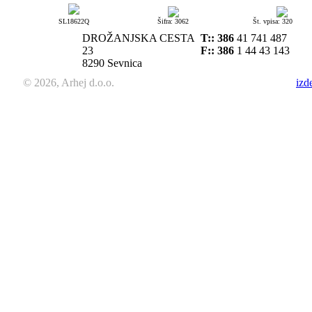
SL18622Q
Šifra: 3062
Št. vpisa: 320
DROŽANJSKA CESTA
T::
386
41 741 487
23
F:: 386
1 44 43 143
8290 Sevnica
© 2026, Arhej d.o.o.
izd