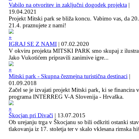
Vabilo na otvoritev in zaključni dogodek projekta
|
19.04.2021
Projekt Mitski park se bliža koncu. Vabimo vas, da 20.
21.4. praznujete z nami!
IGRAJ SE Z NAMI
|
07.02.2020
V okviru projekta MITSKI PARK smo skupaj z ilustra
Jako Vukotićem pripravili zanimive igre...
Mitski park - Skupna čezmejna turistična destinaci
|
01.09.2018
Začel se je izvajati projekt Mitski park, ki se financira 
programa INTERREG V-A Slovenija - Hrvaška.
Škocjan pri Divači
|
13.07.2015
Ob urejanju trga v Škocjanu so bili odkriti ostanki sta
tlakovanja iz 17. stoletja ter v skalo vklesana rimska hi