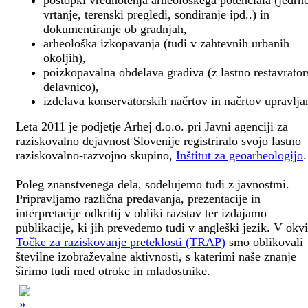
postopki vrednotenja arheološkega potenciala (jedrn
vrtanje, terenski pregledi, sondiranje ipd..) in
dokumentiranje ob gradnjah,
arheološka izkopavanja (tudi v zahtevnih urbanih
okoljih),
poizkopavalna obdelava gradiva (z lastno restavrato
delavnico),
izdelava konservatorskih načrtov in načrtov upravlja
Leta 2011 je podjetje Arhej d.o.o. pri Javni agenciji za
raziskovalno dejavnost Slovenije registriralo svojo lastno
raziskovalno-razvojno skupino,
Inštitut za geoarheologijo
.
Poleg znanstvenega dela, sodelujemo tudi z javnostmi.
Pripravljamo različna predavanja, prezentacije in
interpretacije odkritij v obliki razstav ter izdajamo
publikacije, ki jih prevedemo tudi v angleški jezik. V okv
Točke za raziskovanje preteklosti (TRAP)
smo oblikovali
številne izobraževalne aktivnosti, s katerimi naše znanje
širimo tudi med otroke in mladostnike.