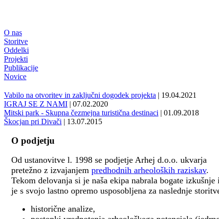
O nas
Storitve
Oddelki
Projekti
Publikacije
Novice
Vabilo na otvoritev in zaključni dogodek projekta
| 19.04.2021
IGRAJ SE Z NAMI
| 07.02.2020
Mitski park - Skupna čezmejna turistična destinaci
| 01.09.2018
Škocjan pri Divači
| 13.07.2015
O podjetju
Od ustanovitve l. 1998 se podjetje Arhej d.o.o. ukvarja
pretežno z izvajanjem
predhodnih arheoloških raziskav
.
Tekom delovanja si je naša ekipa nabrala bogate izkušnje 
je s svojo lastno opremo usposobljena za naslednje storitv
historične analize,