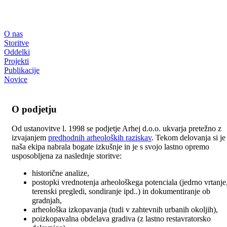
O nas
Storitve
Oddelki
Projekti
Publikacije
Novice
O podjetju
Od ustanovitve l. 1998 se podjetje Arhej d.o.o. ukvarja pretežno z
izvajanjem
predhodnih arheoloških raziskav
. Tekom delovanja si je
naša ekipa nabrala bogate izkušnje in je s svojo lastno opremo
usposobljena za naslednje storitve:
historične analize,
postopki vrednotenja arheološkega potenciala (jedrno vrtanje
terenski pregledi, sondiranje ipd..) in dokumentiranje ob
gradnjah,
arheološka izkopavanja (tudi v zahtevnih urbanih okoljih),
poizkopavalna obdelava gradiva (z lastno restavratorsko