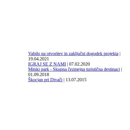
Vabilo na otvoritev in zaključni dogodek projekta
|
19.04.2021
IGRAJ SE Z NAMI
| 07.02.2020
Mitski park - Skupna čezmejna turistična destinaci
|
01.09.2018
Škocjan pri Divači
| 13.07.2015