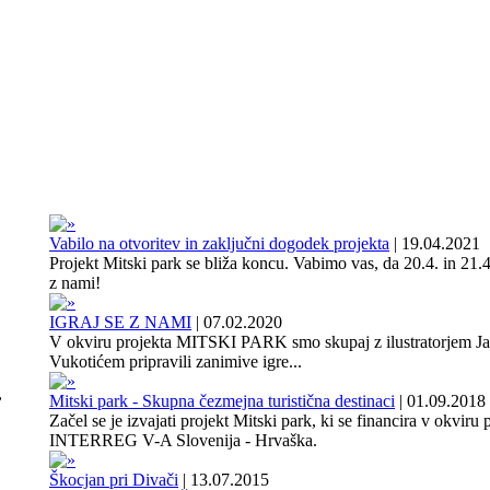
Vabilo na otvoritev in zaključni dogodek projekta
|
19.04.2021
Projekt Mitski park se bliža koncu. Vabimo vas, da 20.4. in 21.4
z nami!
IGRAJ SE Z NAMI
|
07.02.2020
V okviru projekta MITSKI PARK smo skupaj z ilustratorjem J
Vukotićem pripravili zanimive igre...
,
Mitski park - Skupna čezmejna turistična destinaci
|
01.09.2018
Začel se je izvajati projekt Mitski park, ki se financira v okviru
INTERREG V-A Slovenija - Hrvaška.
Škocjan pri Divači
|
13.07.2015