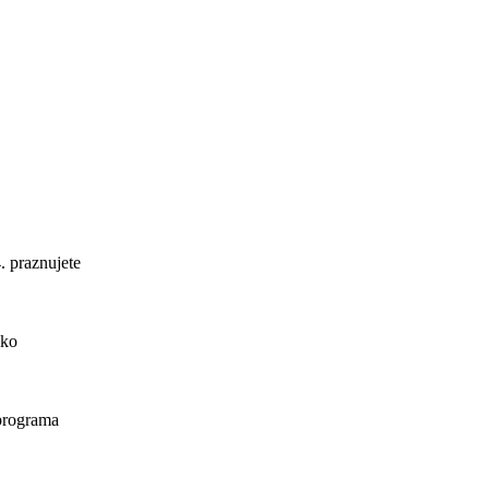
. praznujete
ako
 programa