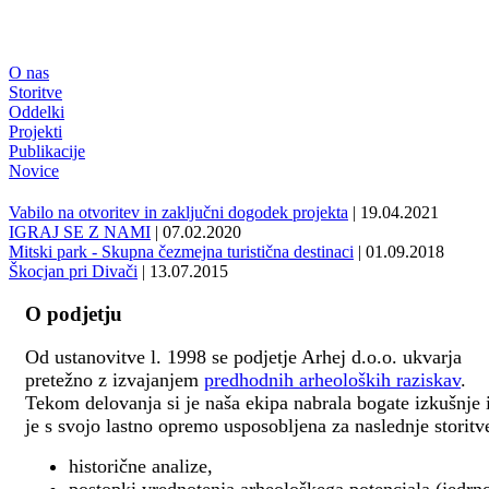
O nas
Storitve
Oddelki
Projekti
Publikacije
Novice
Vabilo na otvoritev in zaključni dogodek projekta
| 19.04.2021
IGRAJ SE Z NAMI
| 07.02.2020
Mitski park - Skupna čezmejna turistična destinaci
| 01.09.2018
Škocjan pri Divači
| 13.07.2015
O podjetju
Od ustanovitve l. 1998 se podjetje Arhej d.o.o. ukvarja
pretežno z izvajanjem
predhodnih arheoloških raziskav
.
Tekom delovanja si je naša ekipa nabrala bogate izkušnje 
je s svojo lastno opremo usposobljena za naslednje storitv
historične analize,