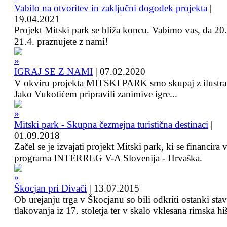
Vabilo na otvoritev in zaključni dogodek projekta
|
19.04.2021
Projekt Mitski park se bliža koncu. Vabimo vas, da 20.
21.4. praznujete z nami!
IGRAJ SE Z NAMI
|
07.02.2020
V okviru projekta MITSKI PARK smo skupaj z ilustra
Jako Vukotićem pripravili zanimive igre...
Mitski park - Skupna čezmejna turistična destinaci
|
01.09.2018
Začel se je izvajati projekt Mitski park, ki se financira 
programa INTERREG V-A Slovenija - Hrvaška.
Škocjan pri Divači
|
13.07.2015
Ob urejanju trga v Škocjanu so bili odkriti ostanki sta
tlakovanja iz 17. stoletja ter v skalo vklesana rimska hi