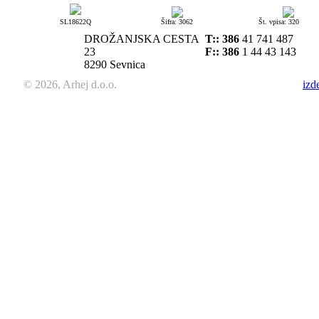
SL18622Q
Šifra: 3062
Št. vpisa: 320
DROŽANJSKA CESTA
T::
386
41 741 487
23
F:: 386
1 44 43 143
8290 Sevnica
© 2026, Arhej d.o.o.
izd