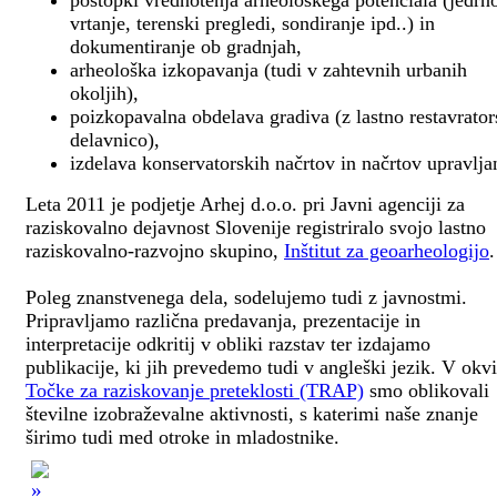
postopki vrednotenja arheološkega potenciala (jedrn
vrtanje, terenski pregledi, sondiranje ipd..) in
dokumentiranje ob gradnjah,
arheološka izkopavanja (tudi v zahtevnih urbanih
okoljih),
poizkopavalna obdelava gradiva (z lastno restavrato
delavnico),
izdelava konservatorskih načrtov in načrtov upravlja
Leta 2011 je podjetje Arhej d.o.o. pri Javni agenciji za
raziskovalno dejavnost Slovenije registriralo svojo lastno
raziskovalno-razvojno skupino,
Inštitut za geoarheologijo
.
Poleg znanstvenega dela, sodelujemo tudi z javnostmi.
Pripravljamo različna predavanja, prezentacije in
interpretacije odkritij v obliki razstav ter izdajamo
publikacije, ki jih prevedemo tudi v angleški jezik. V okv
Točke za raziskovanje preteklosti (TRAP)
smo oblikovali
številne izobraževalne aktivnosti, s katerimi naše znanje
širimo tudi med otroke in mladostnike.