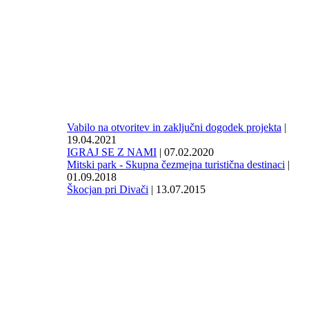
Vabilo na otvoritev in zaključni dogodek projekta
|
19.04.2021
IGRAJ SE Z NAMI
| 07.02.2020
Mitski park - Skupna čezmejna turistična destinaci
|
01.09.2018
Škocjan pri Divači
| 13.07.2015