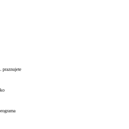
. praznujete
ako
 programa