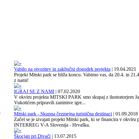
Vabilo na otvoritev in zaključni dogodek projekta
|
19.04.2021
Projekt Mitski park se bliža koncu. Vabimo vas, da 20.4. in 21.4
z nami!
IGRAJ SE Z NAMI
|
07.02.2020
V okviru projekta MITSKI PARK smo skupaj z ilustratorjem J
Vukotićem pripravili zanimive igre...
,
Mitski park - Skupna čezmejna turistična destinaci
|
01.09.2018
Začel se je izvajati projekt Mitski park, ki se financira v okviru
INTERREG V-A Slovenija - Hrvaška.
Škocjan pri Divači
|
13.07.2015