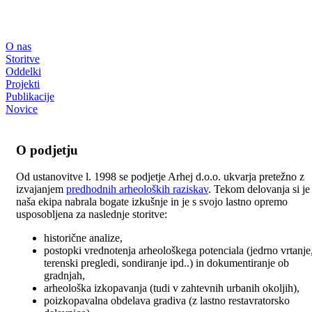
O nas
Storitve
Oddelki
Projekti
Publikacije
Novice
O podjetju
Od ustanovitve l. 1998 se podjetje Arhej d.o.o. ukvarja pretežno z
izvajanjem
predhodnih arheoloških raziskav
. Tekom delovanja si je
naša ekipa nabrala bogate izkušnje in je s svojo lastno opremo
usposobljena za naslednje storitve:
historične analize,
postopki vrednotenja arheološkega potenciala (jedrno vrtanje
terenski pregledi, sondiranje ipd..) in dokumentiranje ob
gradnjah,
arheološka izkopavanja (tudi v zahtevnih urbanih okoljih),
poizkopavalna obdelava gradiva (z lastno restavratorsko