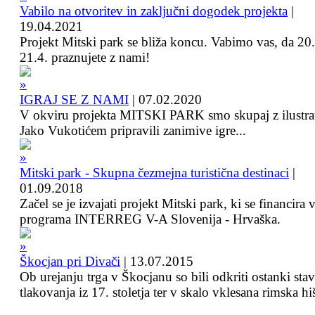
Vabilo na otvoritev in zaključni dogodek projekta
|
19.04.2021
Projekt Mitski park se bliža koncu. Vabimo vas, da 20.
21.4. praznujete z nami!
IGRAJ SE Z NAMI
|
07.02.2020
V okviru projekta MITSKI PARK smo skupaj z ilustra
Jako Vukotićem pripravili zanimive igre...
Mitski park - Skupna čezmejna turistična destinaci
|
01.09.2018
Začel se je izvajati projekt Mitski park, ki se financira 
programa INTERREG V-A Slovenija - Hrvaška.
Škocjan pri Divači
|
13.07.2015
Ob urejanju trga v Škocjanu so bili odkriti ostanki sta
tlakovanja iz 17. stoletja ter v skalo vklesana rimska hi