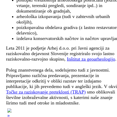
postopki vrednotenja arheološkega potenciala (jedrn
vrtanje, terenski pregledi, sondiranje ipd..) in
dokumentiranje ob gradnjah,
arheološka izkopavanja (tudi v zahtevnih urbanih
okoljih),
poizkopavalna obdelava gradiva (z lastno restavrato
delavnico),
izdelava konservatorskih načrtov in načrtov upravlja
Leta 2011 je podjetje Arhej d.o.o. pri Javni agenciji za
raziskovalno dejavnost Slovenije registriralo svojo lastno
raziskovalno-razvojno skupino,
Inštitut za geoarheologijo
.
Poleg znanstvenega dela, sodelujemo tudi z javnostmi.
Pripravljamo različna predavanja, prezentacije in
interpretacije odkritij v obliki razstav ter izdajamo
publikacije, ki jih prevedemo tudi v angleški jezik. V okv
Točke za raziskovanje preteklosti (TRAP)
smo oblikovali
številne izobraževalne aktivnosti, s katerimi naše znanje
širimo tudi med otroke in mladostnike.