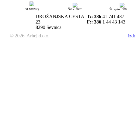
SL18622Q
Šifra: 3062
Št. vpisa: 320
DROŽANJSKA CESTA
T::
386
41 741 487
23
F:: 386
1 44 43 143
8290 Sevnica
© 2026, Arhej d.o.o.
izd