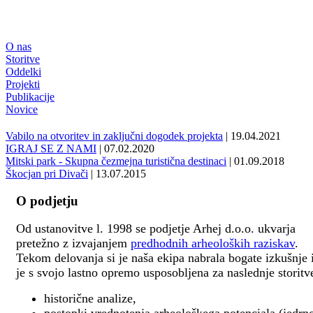
O nas
Storitve
Oddelki
Projekti
Publikacije
Novice
Vabilo na otvoritev in zaključni dogodek projekta
| 19.04.2021
IGRAJ SE Z NAMI
| 07.02.2020
Mitski park - Skupna čezmejna turistična destinaci
| 01.09.2018
Škocjan pri Divači
| 13.07.2015
O podjetju
Od ustanovitve l. 1998 se podjetje Arhej d.o.o. ukvarja
pretežno z izvajanjem
predhodnih arheoloških raziskav
.
Tekom delovanja si je naša ekipa nabrala bogate izkušnje 
je s svojo lastno opremo usposobljena za naslednje storitv
historične analize,