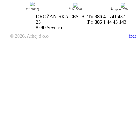
SL18622Q
Šifra: 3062
Št. vpisa: 320
DROŽANJSKA CESTA
T::
386
41 741 487
23
F:: 386
1 44 43 143
8290 Sevnica
© 2026, Arhej d.o.o.
izd