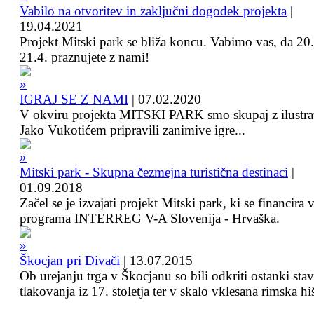
Vabilo na otvoritev in zaključni dogodek projekta
|
19.04.2021
Projekt Mitski park se bliža koncu. Vabimo vas, da 20.
21.4. praznujete z nami!
IGRAJ SE Z NAMI
|
07.02.2020
V okviru projekta MITSKI PARK smo skupaj z ilustra
Jako Vukotićem pripravili zanimive igre...
Mitski park - Skupna čezmejna turistična destinaci
|
01.09.2018
Začel se je izvajati projekt Mitski park, ki se financira 
programa INTERREG V-A Slovenija - Hrvaška.
Škocjan pri Divači
|
13.07.2015
Ob urejanju trga v Škocjanu so bili odkriti ostanki sta
tlakovanja iz 17. stoletja ter v skalo vklesana rimska hi