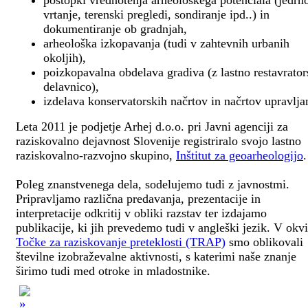
postopki vrednotenja arheološkega potenciala (jedrn
vrtanje, terenski pregledi, sondiranje ipd..) in
dokumentiranje ob gradnjah,
arheološka izkopavanja (tudi v zahtevnih urbanih
okoljih),
poizkopavalna obdelava gradiva (z lastno restavrato
delavnico),
izdelava konservatorskih načrtov in načrtov upravlja
Leta 2011 je podjetje Arhej d.o.o. pri Javni agenciji za
raziskovalno dejavnost Slovenije registriralo svojo lastno
raziskovalno-razvojno skupino,
Inštitut za geoarheologijo
.
Poleg znanstvenega dela, sodelujemo tudi z javnostmi.
Pripravljamo različna predavanja, prezentacije in
interpretacije odkritij v obliki razstav ter izdajamo
publikacije, ki jih prevedemo tudi v angleški jezik. V okv
Točke za raziskovanje preteklosti (TRAP)
smo oblikovali
številne izobraževalne aktivnosti, s katerimi naše znanje
širimo tudi med otroke in mladostnike.