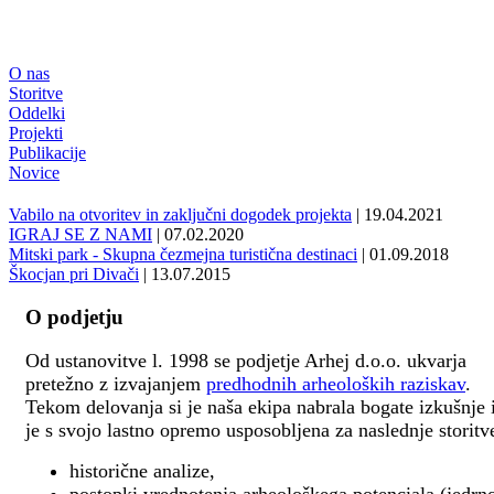
O nas
Storitve
Oddelki
Projekti
Publikacije
Novice
Vabilo na otvoritev in zaključni dogodek projekta
| 19.04.2021
IGRAJ SE Z NAMI
| 07.02.2020
Mitski park - Skupna čezmejna turistična destinaci
| 01.09.2018
Škocjan pri Divači
| 13.07.2015
O podjetju
Od ustanovitve l. 1998 se podjetje Arhej d.o.o. ukvarja
pretežno z izvajanjem
predhodnih arheoloških raziskav
.
Tekom delovanja si je naša ekipa nabrala bogate izkušnje 
je s svojo lastno opremo usposobljena za naslednje storitv
historične analize,