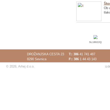
Ško
Ob u
tlak
SL18622Q
DROŽANJSKA CESTA 23
T::
386
41 741 487
8290 Sevnica
F:: 386
1 44 43 143
© 2026, Arhej d.o.o.
izd