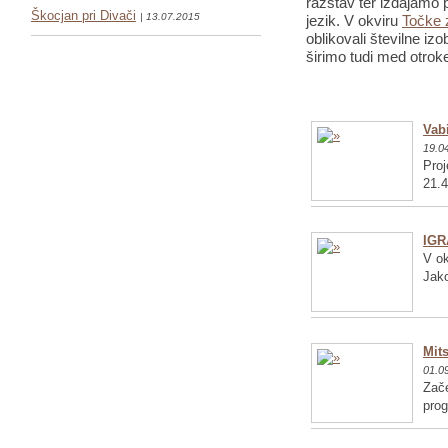
razstav ter izdajamo p
Škocjan pri Divači
| 13.07.2015
jezik. V okviru
Točke 
oblikovali številne iz
širimo tudi med otrok
Vabi
19.0
Proj
21.4
IGR
V ok
Jako
Mits
01.0
Zače
pro