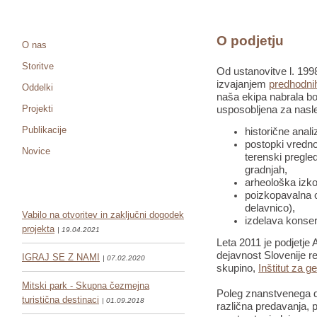
O podjetju
O nas
Storitve
Od ustanovitve l. 1998
izvajanjem
predhodnih
Oddelki
naša ekipa nabrala bo
Projekti
usposobljena za nasle
Publikacije
historične anali
postopki vredno
Novice
terenski pregled
gradnjah,
arheološka izko
poizkopavalna o
delavnico),
Vabilo na otvoritev in zaključni dogodek
izdelava konser
projekta
| 19.04.2021
Leta 2011 je podjetje 
dejavnost Slovenije re
IGRAJ SE Z NAMI
| 07.02.2020
skupino,
Inštitut za g
Mitski park - Skupna čezmejna
Poleg znanstvenega de
turistična destinaci
| 01.09.2018
različna predavanja, pr