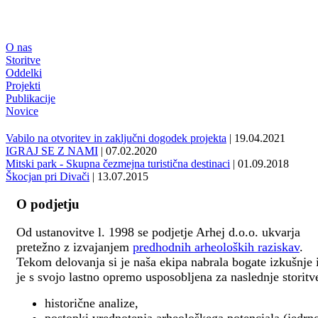
O nas
Storitve
Oddelki
Projekti
Publikacije
Novice
Vabilo na otvoritev in zaključni dogodek projekta
| 19.04.2021
IGRAJ SE Z NAMI
| 07.02.2020
Mitski park - Skupna čezmejna turistična destinaci
| 01.09.2018
Škocjan pri Divači
| 13.07.2015
O podjetju
Od ustanovitve l. 1998 se podjetje Arhej d.o.o. ukvarja
pretežno z izvajanjem
predhodnih arheoloških raziskav
.
Tekom delovanja si je naša ekipa nabrala bogate izkušnje 
je s svojo lastno opremo usposobljena za naslednje storitv
historične analize,