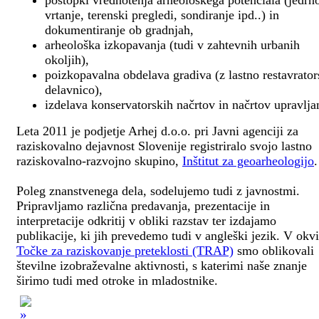
postopki vrednotenja arheološkega potenciala (jedrn
vrtanje, terenski pregledi, sondiranje ipd..) in
dokumentiranje ob gradnjah,
arheološka izkopavanja (tudi v zahtevnih urbanih
okoljih),
poizkopavalna obdelava gradiva (z lastno restavrato
delavnico),
izdelava konservatorskih načrtov in načrtov upravlja
Leta 2011 je podjetje Arhej d.o.o. pri Javni agenciji za
raziskovalno dejavnost Slovenije registriralo svojo lastno
raziskovalno-razvojno skupino,
Inštitut za geoarheologijo
.
Poleg znanstvenega dela, sodelujemo tudi z javnostmi.
Pripravljamo različna predavanja, prezentacije in
interpretacije odkritij v obliki razstav ter izdajamo
publikacije, ki jih prevedemo tudi v angleški jezik. V okv
Točke za raziskovanje preteklosti (TRAP)
smo oblikovali
številne izobraževalne aktivnosti, s katerimi naše znanje
širimo tudi med otroke in mladostnike.