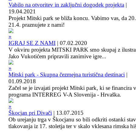
Vabilo na otvoritev in zaključni dogodek projekta
|
19.04.2021
Projekt Mitski park se bliža koncu. Vabimo vas, da 20.
21.4. praznujete z nami!
IGRAJ SE Z NAMI
|
07.02.2020
V okviru projekta MITSKI PARK smo skupaj z ilustra
Jako Vukotićem pripravili zanimive igre...
Mitski park - Skupna čezmejna turistična destinaci
|
01.09.2018
Začel se je izvajati projekt Mitski park, ki se financira 
programa INTERREG V-A Slovenija - Hrvaška.
Škocjan pri Divači
|
13.07.2015
Ob urejanju trga v Škocjanu so bili odkriti ostanki sta
tlakovanja iz 17. stoletja ter v skalo vklesana rimska hi