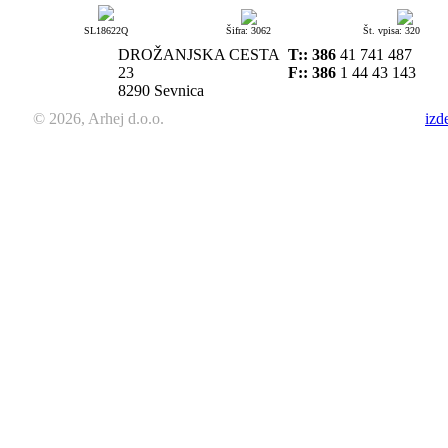
SL18622Q
Šifra: 3062
Št. vpisa: 320
DROŽANJSKA CESTA
T::
386
41 741 487
23
F:: 386
1 44 43 143
8290 Sevnica
© 2026, Arhej d.o.o.
izd