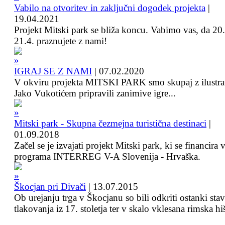
Vabilo na otvoritev in zaključni dogodek projekta
|
19.04.2021
Projekt Mitski park se bliža koncu. Vabimo vas, da 20.
21.4. praznujete z nami!
IGRAJ SE Z NAMI
|
07.02.2020
V okviru projekta MITSKI PARK smo skupaj z ilustra
Jako Vukotićem pripravili zanimive igre...
Mitski park - Skupna čezmejna turistična destinaci
|
01.09.2018
Začel se je izvajati projekt Mitski park, ki se financira 
programa INTERREG V-A Slovenija - Hrvaška.
Škocjan pri Divači
|
13.07.2015
Ob urejanju trga v Škocjanu so bili odkriti ostanki sta
tlakovanja iz 17. stoletja ter v skalo vklesana rimska hi