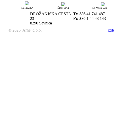
SL18622Q
Šifra: 3062
Št. vpisa: 320
DROŽANJSKA CESTA
T::
386
41 741 487
23
F:: 386
1 44 43 143
8290 Sevnica
© 2026, Arhej d.o.o.
izd