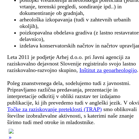
postopki vrednotenja arheološkega potenciala (jedrn
vrtanje, terenski pregledi, sondiranje ipd..) in
dokumentiranje ob gradnjah,
arheološka izkopavanja (tudi v zahtevnih urbanih
okoljih),
poizkopavalna obdelava gradiva (z lastno restavrato
delavnico),
izdelava konservatorskih načrtov in načrtov upravlja
Leta 2011 je podjetje Arhej d.o.o. pri Javni agenciji za
raziskovalno dejavnost Slovenije registriralo svojo lastno
raziskovalno-razvojno skupino,
Inštitut za geoarheologijo
.
Poleg znanstvenega dela, sodelujemo tudi z javnostmi.
Pripravljamo različna predavanja, prezentacije in
interpretacije odkritij v obliki razstav ter izdajamo
publikacije, ki jih prevedemo tudi v angleški jezik. V okv
Točke za raziskovanje preteklosti (TRAP)
smo oblikovali
številne izobraževalne aktivnosti, s katerimi naše znanje
širimo tudi med otroke in mladostnike.