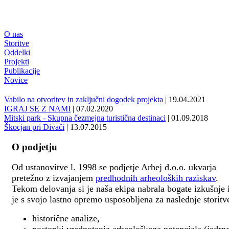
O nas
Storitve
Oddelki
Projekti
Publikacije
Novice
Vabilo na otvoritev in zaključni dogodek projekta
| 19.04.2021
IGRAJ SE Z NAMI
| 07.02.2020
Mitski park - Skupna čezmejna turistična destinaci
| 01.09.2018
Škocjan pri Divači
| 13.07.2015
O podjetju
Od ustanovitve l. 1998 se podjetje Arhej d.o.o. ukvarja
pretežno z izvajanjem
predhodnih arheoloških raziskav
.
Tekom delovanja si je naša ekipa nabrala bogate izkušnje 
je s svojo lastno opremo usposobljena za naslednje storitv
historične analize,