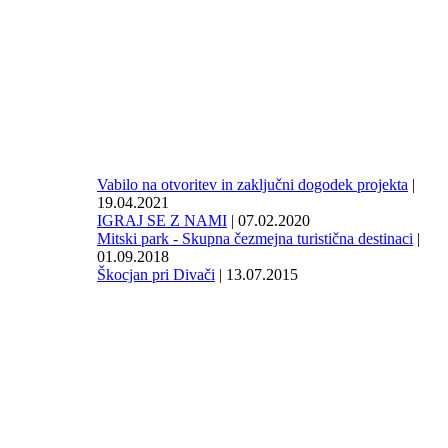
Vabilo na otvoritev in zaključni dogodek projekta
|
19.04.2021
IGRAJ SE Z NAMI
| 07.02.2020
Mitski park - Skupna čezmejna turistična destinaci
|
01.09.2018
Škocjan pri Divači
| 13.07.2015