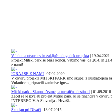
Vabilo na otvoritev in zaključni dogodek projekta
|
19.04.2021
Projekt Mitski park se bliža koncu. Vabimo vas, da 20.4. in 21.4
z nami!
IGRAJ SE Z NAMI
|
07.02.2020
V okviru projekta MITSKI PARK smo skupaj z ilustratorjem J
Vukotićem pripravili zanimive igre...
,
Mitski park - Skupna čezmejna turistična destinaci
|
01.09.2018
Začel se je izvajati projekt Mitski park, ki se financira v okviru
INTERREG V-A Slovenija - Hrvaška.
Škocjan pri Divači
|
13.07.2015