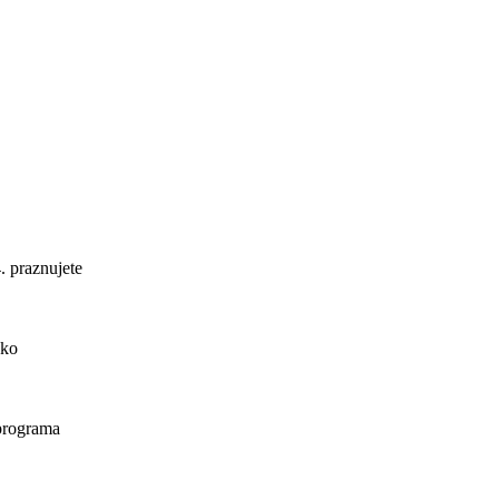
. praznujete
ako
 programa