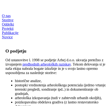
O nas
Storitve
Oddelki
Projekti
Publikacije
Novice
O podjetju
Od ustanovitve l. 1998 se podjetje Arhej d.o.o. ukvarja pretežno z
izvajanjem
predhodnih arheoloških raziskav
. Tekom delovanja si je
naša ekipa nabrala bogate izkušnje in je s svojo lastno opremo
usposobljena za naslednje storitve:
historične analize,
postopki vrednotenja arheološkega potenciala (jedrno vrtanje
terenski pregledi, sondiranje ipd..) in dokumentiranje ob
gradnjah,
arheološka izkopavanja (tudi v zahtevnih urbanih okoljih),
poizkopavalna obdelava gradiva (z lastno restavratorsko