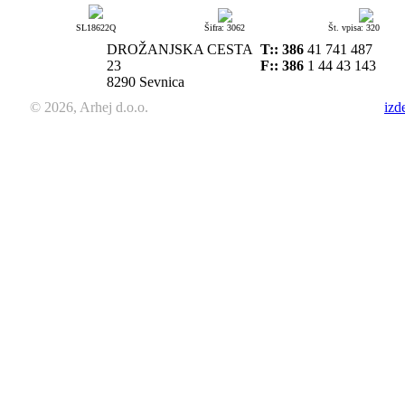
SL18622Q
Šifra: 3062
Št. vpisa: 320
DROŽANJSKA CESTA
T::
386
41 741 487
23
F:: 386
1 44 43 143
8290 Sevnica
© 2026, Arhej d.o.o.
izd