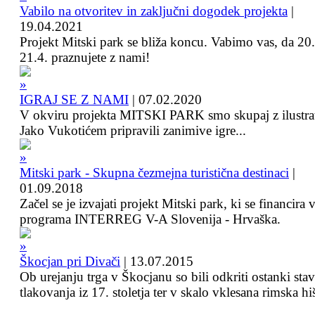
Vabilo na otvoritev in zaključni dogodek projekta
|
19.04.2021
Projekt Mitski park se bliža koncu. Vabimo vas, da 20.
21.4. praznujete z nami!
IGRAJ SE Z NAMI
|
07.02.2020
V okviru projekta MITSKI PARK smo skupaj z ilustra
Jako Vukotićem pripravili zanimive igre...
Mitski park - Skupna čezmejna turistična destinaci
|
01.09.2018
Začel se je izvajati projekt Mitski park, ki se financira 
programa INTERREG V-A Slovenija - Hrvaška.
Škocjan pri Divači
|
13.07.2015
Ob urejanju trga v Škocjanu so bili odkriti ostanki sta
tlakovanja iz 17. stoletja ter v skalo vklesana rimska hi