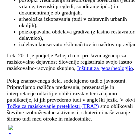
postopki vrednotenja arheološkega potenciala (jedrn
vrtanje, terenski pregledi, sondiranje ipd..) in
dokumentiranje ob gradnjah,
arheološka izkopavanja (tudi v zahtevnih urbanih
okoljih),
poizkopavalna obdelava gradiva (z lastno restavrato
delavnico),
izdelava konservatorskih načrtov in načrtov upravlja
Leta 2011 je podjetje Arhej d.o.o. pri Javni agenciji za
raziskovalno dejavnost Slovenije registriralo svojo lastno
raziskovalno-razvojno skupino,
Inštitut za geoarheologijo
.
Poleg znanstvenega dela, sodelujemo tudi z javnostmi.
Pripravljamo različna predavanja, prezentacije in
interpretacije odkritij v obliki razstav ter izdajamo
publikacije, ki jih prevedemo tudi v angleški jezik. V okv
Točke za raziskovanje preteklosti (TRAP)
smo oblikovali
številne izobraževalne aktivnosti, s katerimi naše znanje
širimo tudi med otroke in mladostnike.