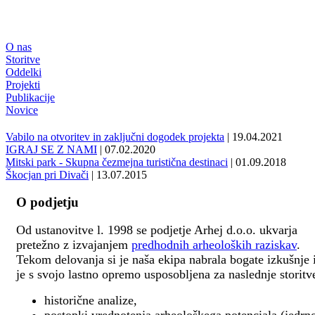
O nas
Storitve
Oddelki
Projekti
Publikacije
Novice
Vabilo na otvoritev in zaključni dogodek projekta
| 19.04.2021
IGRAJ SE Z NAMI
| 07.02.2020
Mitski park - Skupna čezmejna turistična destinaci
| 01.09.2018
Škocjan pri Divači
| 13.07.2015
O podjetju
Od ustanovitve l. 1998 se podjetje Arhej d.o.o. ukvarja
pretežno z izvajanjem
predhodnih arheoloških raziskav
.
Tekom delovanja si je naša ekipa nabrala bogate izkušnje 
je s svojo lastno opremo usposobljena za naslednje storitv
historične analize,