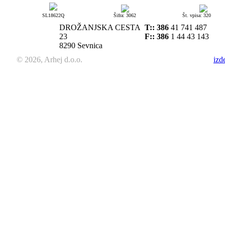
SL18622Q
Šifra: 3062
Št. vpisa: 320
DROŽANJSKA CESTA
T::
386
41 741 487
23
F:: 386
1 44 43 143
8290 Sevnica
© 2026, Arhej d.o.o.
izd