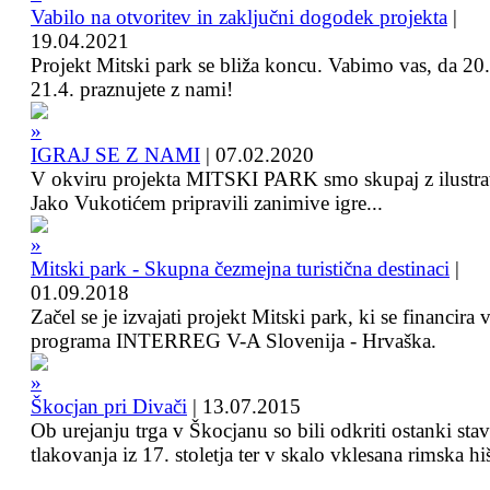
Vabilo na otvoritev in zaključni dogodek projekta
|
19.04.2021
Projekt Mitski park se bliža koncu. Vabimo vas, da 20.
21.4. praznujete z nami!
IGRAJ SE Z NAMI
|
07.02.2020
V okviru projekta MITSKI PARK smo skupaj z ilustra
Jako Vukotićem pripravili zanimive igre...
Mitski park - Skupna čezmejna turistična destinaci
|
01.09.2018
Začel se je izvajati projekt Mitski park, ki se financira 
programa INTERREG V-A Slovenija - Hrvaška.
Škocjan pri Divači
|
13.07.2015
Ob urejanju trga v Škocjanu so bili odkriti ostanki sta
tlakovanja iz 17. stoletja ter v skalo vklesana rimska hi