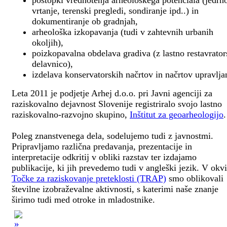
postopki vrednotenja arheološkega potenciala (jedrn
vrtanje, terenski pregledi, sondiranje ipd..) in
dokumentiranje ob gradnjah,
arheološka izkopavanja (tudi v zahtevnih urbanih
okoljih),
poizkopavalna obdelava gradiva (z lastno restavrato
delavnico),
izdelava konservatorskih načrtov in načrtov upravlja
Leta 2011 je podjetje Arhej d.o.o. pri Javni agenciji za
raziskovalno dejavnost Slovenije registriralo svojo lastno
raziskovalno-razvojno skupino,
Inštitut za geoarheologijo
.
Poleg znanstvenega dela, sodelujemo tudi z javnostmi.
Pripravljamo različna predavanja, prezentacije in
interpretacije odkritij v obliki razstav ter izdajamo
publikacije, ki jih prevedemo tudi v angleški jezik. V okv
Točke za raziskovanje preteklosti (TRAP)
smo oblikovali
številne izobraževalne aktivnosti, s katerimi naše znanje
širimo tudi med otroke in mladostnike.