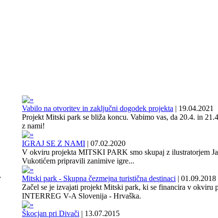
Vabilo na otvoritev in zaključni dogodek projekta
|
19.04.2021
Projekt Mitski park se bliža koncu. Vabimo vas, da 20.4. in 21.4
z nami!
IGRAJ SE Z NAMI
|
07.02.2020
V okviru projekta MITSKI PARK smo skupaj z ilustratorjem J
Vukotićem pripravili zanimive igre...
,
Mitski park - Skupna čezmejna turistična destinaci
|
01.09.2018
Začel se je izvajati projekt Mitski park, ki se financira v okviru
INTERREG V-A Slovenija - Hrvaška.
Škocjan pri Divači
|
13.07.2015