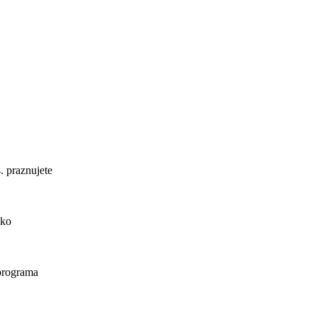
. praznujete
ako
 programa