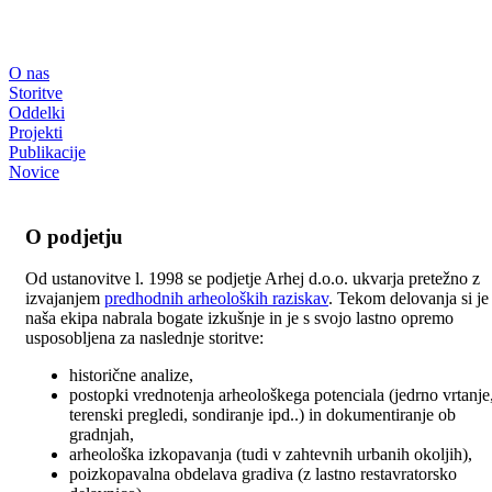
O nas
Storitve
Oddelki
Projekti
Publikacije
Novice
O podjetju
Od ustanovitve l. 1998 se podjetje Arhej d.o.o. ukvarja pretežno z
izvajanjem
predhodnih arheoloških raziskav
. Tekom delovanja si je
naša ekipa nabrala bogate izkušnje in je s svojo lastno opremo
usposobljena za naslednje storitve:
historične analize,
postopki vrednotenja arheološkega potenciala (jedrno vrtanje
terenski pregledi, sondiranje ipd..) in dokumentiranje ob
gradnjah,
arheološka izkopavanja (tudi v zahtevnih urbanih okoljih),
poizkopavalna obdelava gradiva (z lastno restavratorsko