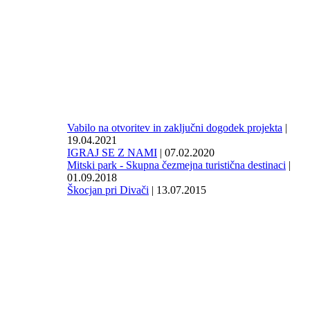
Vabilo na otvoritev in zaključni dogodek projekta
|
19.04.2021
IGRAJ SE Z NAMI
| 07.02.2020
Mitski park - Skupna čezmejna turistična destinaci
|
01.09.2018
Škocjan pri Divači
| 13.07.2015