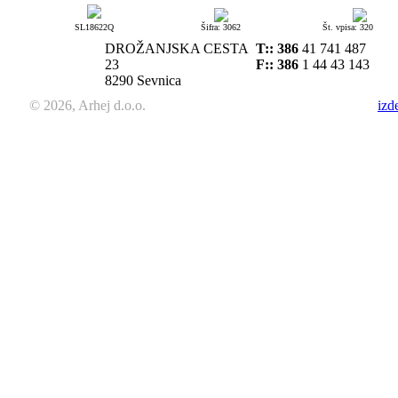
SL18622Q
Šifra: 3062
Št. vpisa: 320
DROŽANJSKA CESTA
T::
386
41 741 487
23
F:: 386
1 44 43 143
8290 Sevnica
© 2026, Arhej d.o.o.
izd