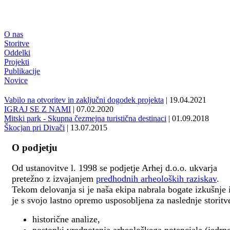
O nas
Storitve
Oddelki
Projekti
Publikacije
Novice
Vabilo na otvoritev in zaključni dogodek projekta
| 19.04.2021
IGRAJ SE Z NAMI
| 07.02.2020
Mitski park - Skupna čezmejna turistična destinaci
| 01.09.2018
Škocjan pri Divači
| 13.07.2015
O podjetju
Od ustanovitve l. 1998 se podjetje Arhej d.o.o. ukvarja
pretežno z izvajanjem
predhodnih arheoloških raziskav
.
Tekom delovanja si je naša ekipa nabrala bogate izkušnje 
je s svojo lastno opremo usposobljena za naslednje storitv
historične analize,