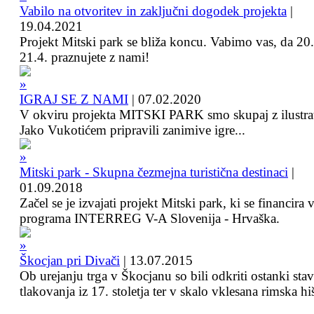
Vabilo na otvoritev in zaključni dogodek projekta
|
19.04.2021
Projekt Mitski park se bliža koncu. Vabimo vas, da 20.
21.4. praznujete z nami!
IGRAJ SE Z NAMI
|
07.02.2020
V okviru projekta MITSKI PARK smo skupaj z ilustra
Jako Vukotićem pripravili zanimive igre...
Mitski park - Skupna čezmejna turistična destinaci
|
01.09.2018
Začel se je izvajati projekt Mitski park, ki se financira 
programa INTERREG V-A Slovenija - Hrvaška.
Škocjan pri Divači
|
13.07.2015
Ob urejanju trga v Škocjanu so bili odkriti ostanki sta
tlakovanja iz 17. stoletja ter v skalo vklesana rimska hi