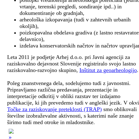
postopki vrednotenja arheološkega potenciala (jedrn
vrtanje, terenski pregledi, sondiranje ipd..) in
dokumentiranje ob gradnjah,
arheološka izkopavanja (tudi v zahtevnih urbanih
okoljih),
poizkopavalna obdelava gradiva (z lastno restavrato
delavnico),
izdelava konservatorskih načrtov in načrtov upravlja
Leta 2011 je podjetje Arhej d.o.o. pri Javni agenciji za
raziskovalno dejavnost Slovenije registriralo svojo lastno
raziskovalno-razvojno skupino,
Inštitut za geoarheologijo
.
Poleg znanstvenega dela, sodelujemo tudi z javnostmi.
Pripravljamo različna predavanja, prezentacije in
interpretacije odkritij v obliki razstav ter izdajamo
publikacije, ki jih prevedemo tudi v angleški jezik. V okv
Točke za raziskovanje preteklosti (TRAP)
smo oblikovali
številne izobraževalne aktivnosti, s katerimi naše znanje
širimo tudi med otroke in mladostnike.