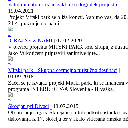
Vabilo na otvoritev in zaključni dogodek projekta
|
19.04.2021
Projekt Mitski park se bliža koncu. Vabimo vas, da 20.
21.4. praznujete z nami!
IGRAJ SE Z NAMI
|
07.02.2020
V okviru projekta MITSKI PARK smo skupaj z ilustra
Jako Vukotićem pripravili zanimive igre...
Mitski park - Skupna čezmejna turistična destinaci
|
01.09.2018
Začel se je izvajati projekt Mitski park, ki se financira 
programa INTERREG V-A Slovenija - Hrvaška.
Škocjan pri Divači
|
13.07.2015
Ob urejanju trga v Škocjanu so bili odkriti ostanki sta
tlakovanja iz 17. stoletja ter v skalo vklesana rimska hi