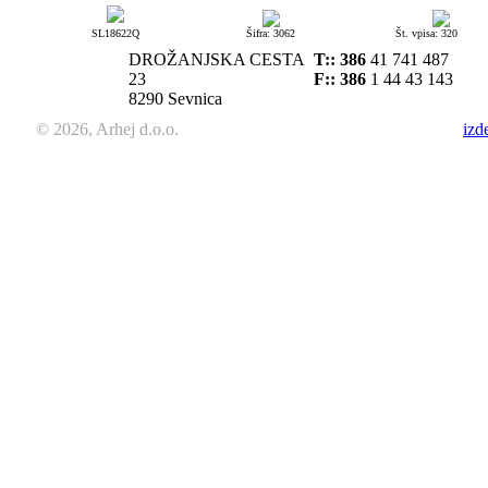
SL18622Q
Šifra: 3062
Št. vpisa: 320
DROŽANJSKA CESTA
T::
386
41 741 487
23
F:: 386
1 44 43 143
8290 Sevnica
© 2026, Arhej d.o.o.
izd