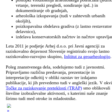
postopki vrednotenja arheološkega potenciala (jedrn
vrtanje, terenski pregledi, sondiranje ipd..) in
dokumentiranje ob gradnjah,
arheološka izkopavanja (tudi v zahtevnih urbanih
okoljih),
poizkopavalna obdelava gradiva (z lastno restavrato
delavnico),
izdelava konservatorskih načrtov in načrtov upravlja
Leta 2011 je podjetje Arhej d.o.o. pri Javni agenciji za
raziskovalno dejavnost Slovenije registriralo svojo lastno
raziskovalno-razvojno skupino,
Inštitut za geoarheologijo
.
Poleg znanstvenega dela, sodelujemo tudi z javnostmi.
Pripravljamo različna predavanja, prezentacije in
interpretacije odkritij v obliki razstav ter izdajamo
publikacije, ki jih prevedemo tudi v angleški jezik. V okv
Točke za raziskovanje preteklosti (TRAP)
smo oblikovali
številne izobraževalne aktivnosti, s katerimi naše znanje
širimo tudi med otroke in mladostnike.