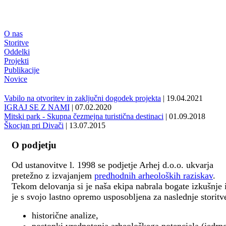
O nas
Storitve
Oddelki
Projekti
Publikacije
Novice
Vabilo na otvoritev in zaključni dogodek projekta
| 19.04.2021
IGRAJ SE Z NAMI
| 07.02.2020
Mitski park - Skupna čezmejna turistična destinaci
| 01.09.2018
Škocjan pri Divači
| 13.07.2015
O podjetju
Od ustanovitve l. 1998 se podjetje Arhej d.o.o. ukvarja
pretežno z izvajanjem
predhodnih arheoloških raziskav
.
Tekom delovanja si je naša ekipa nabrala bogate izkušnje 
je s svojo lastno opremo usposobljena za naslednje storitv
historične analize,