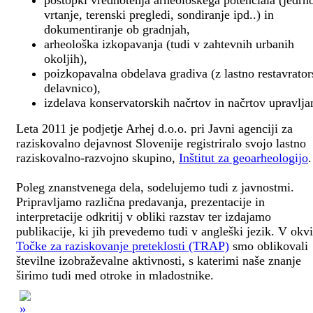
postopki vrednotenja arheološkega potenciala (jedrn
vrtanje, terenski pregledi, sondiranje ipd..) in
dokumentiranje ob gradnjah,
arheološka izkopavanja (tudi v zahtevnih urbanih
okoljih),
poizkopavalna obdelava gradiva (z lastno restavrato
delavnico),
izdelava konservatorskih načrtov in načrtov upravlja
Leta 2011 je podjetje Arhej d.o.o. pri Javni agenciji za
raziskovalno dejavnost Slovenije registriralo svojo lastno
raziskovalno-razvojno skupino,
Inštitut za geoarheologijo
.
Poleg znanstvenega dela, sodelujemo tudi z javnostmi.
Pripravljamo različna predavanja, prezentacije in
interpretacije odkritij v obliki razstav ter izdajamo
publikacije, ki jih prevedemo tudi v angleški jezik. V okv
Točke za raziskovanje preteklosti (TRAP)
smo oblikovali
številne izobraževalne aktivnosti, s katerimi naše znanje
širimo tudi med otroke in mladostnike.