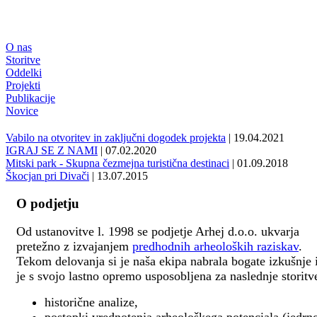
O nas
Storitve
Oddelki
Projekti
Publikacije
Novice
Vabilo na otvoritev in zaključni dogodek projekta
| 19.04.2021
IGRAJ SE Z NAMI
| 07.02.2020
Mitski park - Skupna čezmejna turistična destinaci
| 01.09.2018
Škocjan pri Divači
| 13.07.2015
O podjetju
Od ustanovitve l. 1998 se podjetje Arhej d.o.o. ukvarja
pretežno z izvajanjem
predhodnih arheoloških raziskav
.
Tekom delovanja si je naša ekipa nabrala bogate izkušnje 
je s svojo lastno opremo usposobljena za naslednje storitv
historične analize,