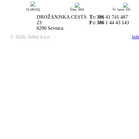
SL18622Q
Šifra: 3062
Št. vpisa: 320
DROŽANJSKA CESTA
T::
386
41 741 487
23
F:: 386
1 44 43 143
8290 Sevnica
© 2026, Arhej d.o.o.
izd