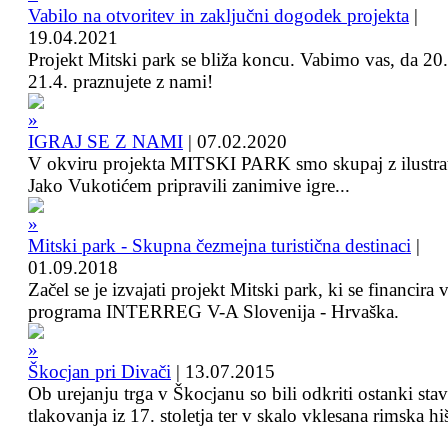
Vabilo na otvoritev in zaključni dogodek projekta
|
19.04.2021
Projekt Mitski park se bliža koncu. Vabimo vas, da 20.
21.4. praznujete z nami!
IGRAJ SE Z NAMI
|
07.02.2020
V okviru projekta MITSKI PARK smo skupaj z ilustra
Jako Vukotićem pripravili zanimive igre...
Mitski park - Skupna čezmejna turistična destinaci
|
01.09.2018
Začel se je izvajati projekt Mitski park, ki se financira 
programa INTERREG V-A Slovenija - Hrvaška.
Škocjan pri Divači
|
13.07.2015
Ob urejanju trga v Škocjanu so bili odkriti ostanki sta
tlakovanja iz 17. stoletja ter v skalo vklesana rimska hi