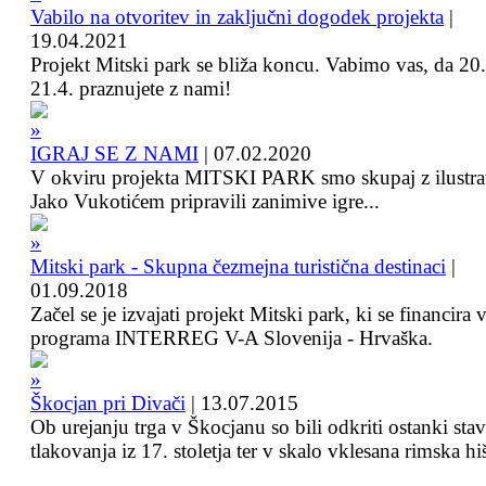
Vabilo na otvoritev in zaključni dogodek projekta
|
19.04.2021
Projekt Mitski park se bliža koncu. Vabimo vas, da 20.
21.4. praznujete z nami!
IGRAJ SE Z NAMI
|
07.02.2020
V okviru projekta MITSKI PARK smo skupaj z ilustra
Jako Vukotićem pripravili zanimive igre...
Mitski park - Skupna čezmejna turistična destinaci
|
01.09.2018
Začel se je izvajati projekt Mitski park, ki se financira 
programa INTERREG V-A Slovenija - Hrvaška.
Škocjan pri Divači
|
13.07.2015
Ob urejanju trga v Škocjanu so bili odkriti ostanki sta
tlakovanja iz 17. stoletja ter v skalo vklesana rimska hi