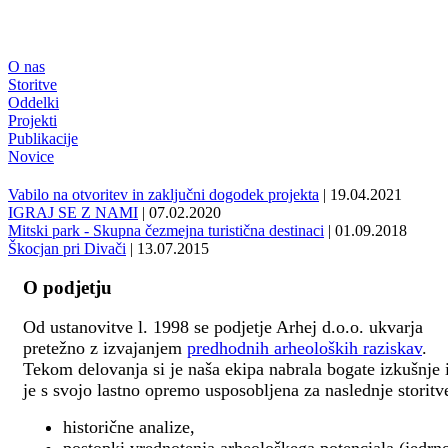
O nas
Storitve
Oddelki
Projekti
Publikacije
Novice
Vabilo na otvoritev in zaključni dogodek projekta
| 19.04.2021
IGRAJ SE Z NAMI
| 07.02.2020
Mitski park - Skupna čezmejna turistična destinaci
| 01.09.2018
Škocjan pri Divači
| 13.07.2015
O podjetju
Od ustanovitve l. 1998 se podjetje Arhej d.o.o. ukvarja
pretežno z izvajanjem
predhodnih arheoloških raziskav
.
Tekom delovanja si je naša ekipa nabrala bogate izkušnje 
je s svojo lastno opremo usposobljena za naslednje storitv
historične analize,