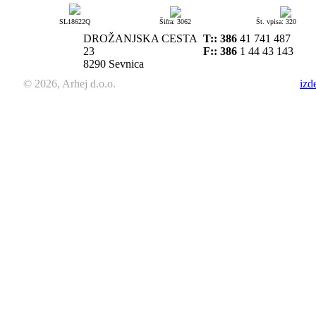
SL18622Q
Šifra: 3062
Št. vpisa: 320
DROŽANJSKA CESTA
T::
386
41 741 487
23
F:: 386
1 44 43 143
8290 Sevnica
© 2026, Arhej d.o.o.
izd