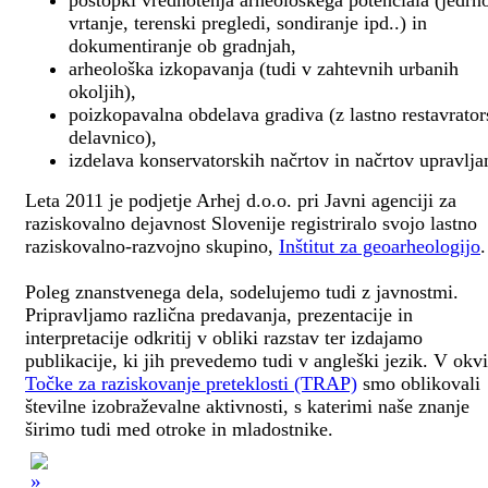
postopki vrednotenja arheološkega potenciala (jedrn
vrtanje, terenski pregledi, sondiranje ipd..) in
dokumentiranje ob gradnjah,
arheološka izkopavanja (tudi v zahtevnih urbanih
okoljih),
poizkopavalna obdelava gradiva (z lastno restavrato
delavnico),
izdelava konservatorskih načrtov in načrtov upravlja
Leta 2011 je podjetje Arhej d.o.o. pri Javni agenciji za
raziskovalno dejavnost Slovenije registriralo svojo lastno
raziskovalno-razvojno skupino,
Inštitut za geoarheologijo
.
Poleg znanstvenega dela, sodelujemo tudi z javnostmi.
Pripravljamo različna predavanja, prezentacije in
interpretacije odkritij v obliki razstav ter izdajamo
publikacije, ki jih prevedemo tudi v angleški jezik. V okv
Točke za raziskovanje preteklosti (TRAP)
smo oblikovali
številne izobraževalne aktivnosti, s katerimi naše znanje
širimo tudi med otroke in mladostnike.