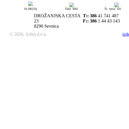
SL18622Q
Šifra: 3062
Št. vpisa: 320
DROŽANJSKA CESTA
T::
386
41 741 487
23
F:: 386
1 44 43 143
8290 Sevnica
© 2026, Arhej d.o.o.
izd