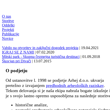
O nas
Storitve
Oddelki
Projekti
Publikacije
Novice
Vabilo na otvoritev in zaključni dogodek projekta
| 19.04.2021
IGRAJ SE Z NAMI
| 07.02.2020
Mitski park - Skupna čezmejna turistična destinaci
| 01.09.2018
Škocjan pri Divači
| 13.07.2015
O podjetju
Od ustanovitve l. 1998 se podjetje Arhej d.o.o. ukvarja
pretežno z izvajanjem
predhodnih arheoloških raziskav
.
Tekom delovanja si je naša ekipa nabrala bogate izkušnje 
je s svojo lastno opremo usposobljena za naslednje storitv
historične analize,