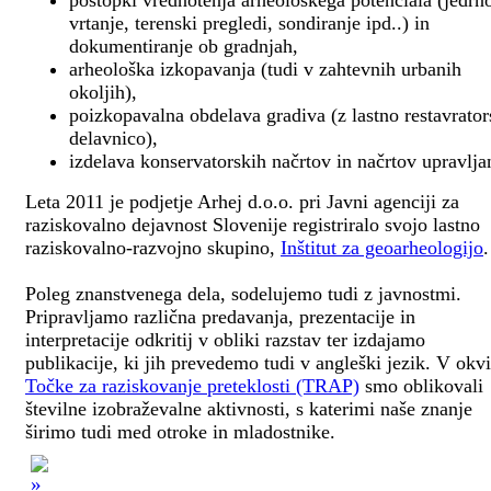
postopki vrednotenja arheološkega potenciala (jedrn
vrtanje, terenski pregledi, sondiranje ipd..) in
dokumentiranje ob gradnjah,
arheološka izkopavanja (tudi v zahtevnih urbanih
okoljih),
poizkopavalna obdelava gradiva (z lastno restavrato
delavnico),
izdelava konservatorskih načrtov in načrtov upravlja
Leta 2011 je podjetje Arhej d.o.o. pri Javni agenciji za
raziskovalno dejavnost Slovenije registriralo svojo lastno
raziskovalno-razvojno skupino,
Inštitut za geoarheologijo
.
Poleg znanstvenega dela, sodelujemo tudi z javnostmi.
Pripravljamo različna predavanja, prezentacije in
interpretacije odkritij v obliki razstav ter izdajamo
publikacije, ki jih prevedemo tudi v angleški jezik. V okv
Točke za raziskovanje preteklosti (TRAP)
smo oblikovali
številne izobraževalne aktivnosti, s katerimi naše znanje
širimo tudi med otroke in mladostnike.