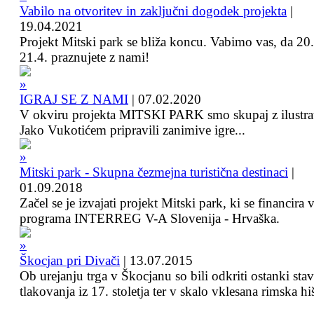
Vabilo na otvoritev in zaključni dogodek projekta
|
19.04.2021
Projekt Mitski park se bliža koncu. Vabimo vas, da 20.
21.4. praznujete z nami!
IGRAJ SE Z NAMI
|
07.02.2020
V okviru projekta MITSKI PARK smo skupaj z ilustra
Jako Vukotićem pripravili zanimive igre...
Mitski park - Skupna čezmejna turistična destinaci
|
01.09.2018
Začel se je izvajati projekt Mitski park, ki se financira 
programa INTERREG V-A Slovenija - Hrvaška.
Škocjan pri Divači
|
13.07.2015
Ob urejanju trga v Škocjanu so bili odkriti ostanki sta
tlakovanja iz 17. stoletja ter v skalo vklesana rimska hi