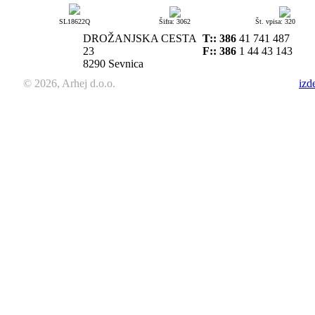
SL18622Q
Šifra: 3062
Št. vpisa: 320
DROŽANJSKA CESTA
T::
386
41 741 487
23
F:: 386
1 44 43 143
8290 Sevnica
© 2026, Arhej d.o.o.
izd