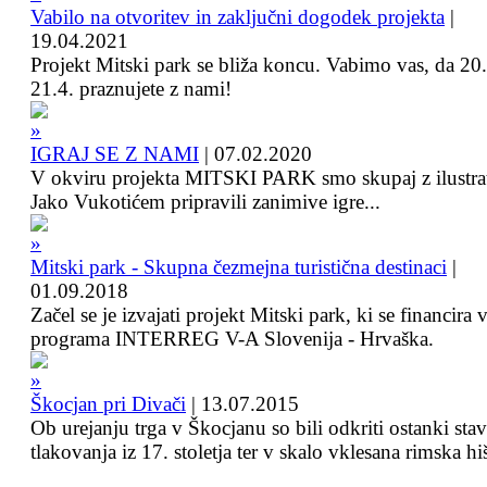
Vabilo na otvoritev in zaključni dogodek projekta
|
19.04.2021
Projekt Mitski park se bliža koncu. Vabimo vas, da 20.
21.4. praznujete z nami!
IGRAJ SE Z NAMI
|
07.02.2020
V okviru projekta MITSKI PARK smo skupaj z ilustra
Jako Vukotićem pripravili zanimive igre...
Mitski park - Skupna čezmejna turistična destinaci
|
01.09.2018
Začel se je izvajati projekt Mitski park, ki se financira 
programa INTERREG V-A Slovenija - Hrvaška.
Škocjan pri Divači
|
13.07.2015
Ob urejanju trga v Škocjanu so bili odkriti ostanki sta
tlakovanja iz 17. stoletja ter v skalo vklesana rimska hi