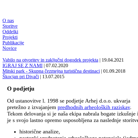
O nas
Storitve
Oddelki
Projekti
Publikacije
Novice
Vabilo na otvoritev in zaključni dogodek projekta
| 19.04.2021
IGRAJ SE Z NAMI
| 07.02.2020
Mitski park - Skupna čezmejna turistična destinaci
| 01.09.2018
Škocjan pri Divači
| 13.07.2015
O podjetju
Od ustanovitve l. 1998 se podjetje Arhej d.o.o. ukvarja
pretežno z izvajanjem
predhodnih arheoloških raziskav
.
Tekom delovanja si je naša ekipa nabrala bogate izkušnje 
je s svojo lastno opremo usposobljena za naslednje storitv
historične analize,