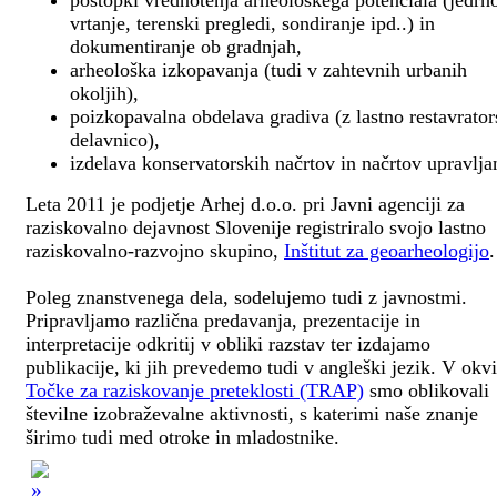
postopki vrednotenja arheološkega potenciala (jedrn
vrtanje, terenski pregledi, sondiranje ipd..) in
dokumentiranje ob gradnjah,
arheološka izkopavanja (tudi v zahtevnih urbanih
okoljih),
poizkopavalna obdelava gradiva (z lastno restavrato
delavnico),
izdelava konservatorskih načrtov in načrtov upravlja
Leta 2011 je podjetje Arhej d.o.o. pri Javni agenciji za
raziskovalno dejavnost Slovenije registriralo svojo lastno
raziskovalno-razvojno skupino,
Inštitut za geoarheologijo
.
Poleg znanstvenega dela, sodelujemo tudi z javnostmi.
Pripravljamo različna predavanja, prezentacije in
interpretacije odkritij v obliki razstav ter izdajamo
publikacije, ki jih prevedemo tudi v angleški jezik. V okv
Točke za raziskovanje preteklosti (TRAP)
smo oblikovali
številne izobraževalne aktivnosti, s katerimi naše znanje
širimo tudi med otroke in mladostnike.