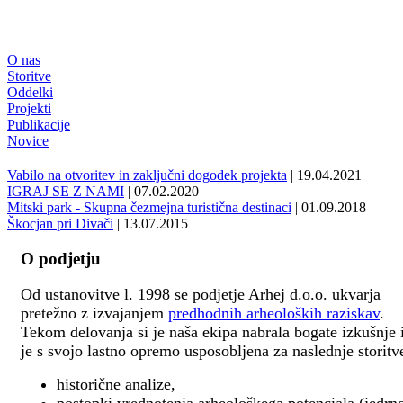
O nas
Storitve
Oddelki
Projekti
Publikacije
Novice
Vabilo na otvoritev in zaključni dogodek projekta
| 19.04.2021
IGRAJ SE Z NAMI
| 07.02.2020
Mitski park - Skupna čezmejna turistična destinaci
| 01.09.2018
Škocjan pri Divači
| 13.07.2015
O podjetju
Od ustanovitve l. 1998 se podjetje Arhej d.o.o. ukvarja
pretežno z izvajanjem
predhodnih arheoloških raziskav
.
Tekom delovanja si je naša ekipa nabrala bogate izkušnje 
je s svojo lastno opremo usposobljena za naslednje storitv
historične analize,