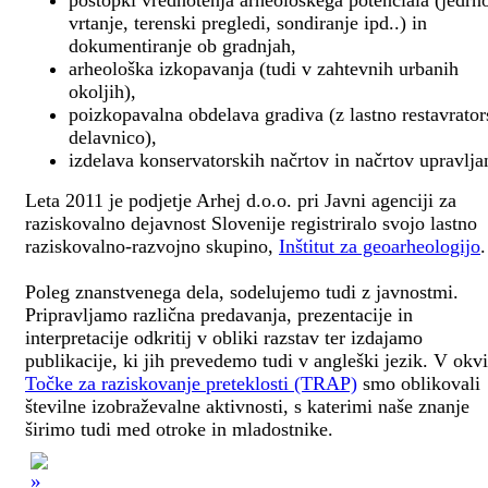
postopki vrednotenja arheološkega potenciala (jedrn
vrtanje, terenski pregledi, sondiranje ipd..) in
dokumentiranje ob gradnjah,
arheološka izkopavanja (tudi v zahtevnih urbanih
okoljih),
poizkopavalna obdelava gradiva (z lastno restavrato
delavnico),
izdelava konservatorskih načrtov in načrtov upravlja
Leta 2011 je podjetje Arhej d.o.o. pri Javni agenciji za
raziskovalno dejavnost Slovenije registriralo svojo lastno
raziskovalno-razvojno skupino,
Inštitut za geoarheologijo
.
Poleg znanstvenega dela, sodelujemo tudi z javnostmi.
Pripravljamo različna predavanja, prezentacije in
interpretacije odkritij v obliki razstav ter izdajamo
publikacije, ki jih prevedemo tudi v angleški jezik. V okv
Točke za raziskovanje preteklosti (TRAP)
smo oblikovali
številne izobraževalne aktivnosti, s katerimi naše znanje
širimo tudi med otroke in mladostnike.