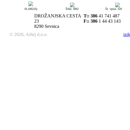
SL18622Q
Šifra: 3062
Št. vpisa: 320
DROŽANJSKA CESTA
T::
386
41 741 487
23
F:: 386
1 44 43 143
8290 Sevnica
© 2026, Arhej d.o.o.
izd