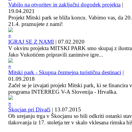
Vabilo na otvoritev in zaključni dogodek projekta
|
19.04.2021
Projekt Mitski park se bliža koncu. Vabimo vas, da 20.
21.4. praznujete z nami!
IGRAJ SE Z NAMI
|
07.02.2020
V okviru projekta MITSKI PARK smo skupaj z ilustra
Jako Vukotićem pripravili zanimive igre...
Mitski park - Skupna čezmejna turistična destinaci
|
01.09.2018
Začel se je izvajati projekt Mitski park, ki se financira 
programa INTERREG V-A Slovenija - Hrvaška.
Škocjan pri Divači
|
13.07.2015
Ob urejanju trga v Škocjanu so bili odkriti ostanki sta
tlakovanja iz 17. stoletja ter v skalo vklesana rimska hi