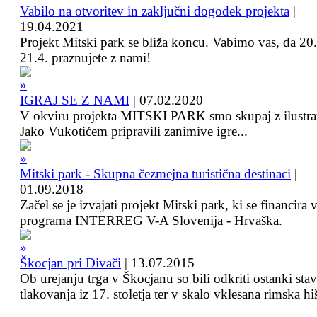
Vabilo na otvoritev in zaključni dogodek projekta
|
19.04.2021
Projekt Mitski park se bliža koncu. Vabimo vas, da 20.
21.4. praznujete z nami!
IGRAJ SE Z NAMI
|
07.02.2020
V okviru projekta MITSKI PARK smo skupaj z ilustra
Jako Vukotićem pripravili zanimive igre...
Mitski park - Skupna čezmejna turistična destinaci
|
01.09.2018
Začel se je izvajati projekt Mitski park, ki se financira 
programa INTERREG V-A Slovenija - Hrvaška.
Škocjan pri Divači
|
13.07.2015
Ob urejanju trga v Škocjanu so bili odkriti ostanki sta
tlakovanja iz 17. stoletja ter v skalo vklesana rimska hi