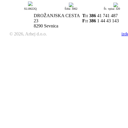
SL18622Q
Šifra: 3062
Št. vpisa: 320
DROŽANJSKA CESTA
T::
386
41 741 487
23
F:: 386
1 44 43 143
8290 Sevnica
© 2026, Arhej d.o.o.
izd