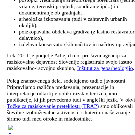
postopki vrednotenja arheološkega potenciala (jedrn
vrtanje, terenski pregledi, sondiranje ipd..) in
dokumentiranje ob gradnjah,
arheološka izkopavanja (tudi v zahtevnih urbanih
okoljih),
poizkopavalna obdelava gradiva (z lastno restavrato
delavnico),
izdelava konservatorskih načrtov in načrtov upravlja
Leta 2011 je podjetje Arhej d.o.o. pri Javni agenciji za
raziskovalno dejavnost Slovenije registriralo svojo lastno
raziskovalno-razvojno skupino,
Inštitut za geoarheologijo
.
Poleg znanstvenega dela, sodelujemo tudi z javnostmi.
Pripravljamo različna predavanja, prezentacije in
interpretacije odkritij v obliki razstav ter izdajamo
publikacije, ki jih prevedemo tudi v angleški jezik. V okv
Točke za raziskovanje preteklosti (TRAP)
smo oblikovali
številne izobraževalne aktivnosti, s katerimi naše znanje
širimo tudi med otroke in mladostnike.