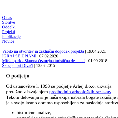
O nas
Storitve
Oddelki
Projekti
Publikacije
Novice
Vabilo na otvoritev in zaključni dogodek projekta
| 19.04.2021
IGRAJ SE Z NAMI
| 07.02.2020
Mitski park - Skupna čezmejna turistična destinaci
| 01.09.2018
Škocjan pri Divači
| 13.07.2015
O podjetju
Od ustanovitve l. 1998 se podjetje Arhej d.o.o. ukvarja
pretežno z izvajanjem
predhodnih arheoloških raziskav
.
Tekom delovanja si je naša ekipa nabrala bogate izkušnje 
je s svojo lastno opremo usposobljena za naslednje storitv
historične analize,