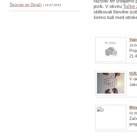
razstav ter izdajamo p
Škocjan pri Divači
| 13.07.2015
jezik. V okviru
Točke 
oblikovali številne iz
širimo tudi med otrok
Vabi
19.0
Proj
21.4
IGR
V ok
Jako
Mits
01.0
Zače
pro