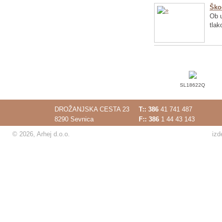
Ško
Ob u
tlak
SL18622Q
DROŽANJSKA CESTA 23
T::
386
41 741 487
8290 Sevnica
F:: 386
1 44 43 143
© 2026, Arhej d.o.o.
izd