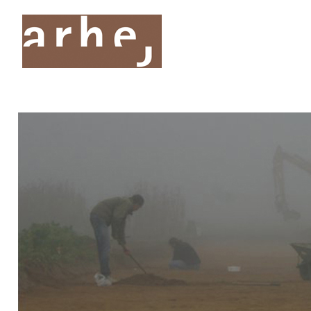
O nas
Storitve
Oddelki
Projekti
Publik