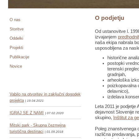
O podjetju
O nas
Storitve
Od ustanovitve l. 1998
izvajanjem
predhodnih
Oddelki
naša ekipa nabrala bo
Projekti
usposobljena za nasle
Publikacije
historične anali
postopki vredno
Novice
terenski pregled
gradnjah,
arheološka izko
poizkopavalna o
delavnico),
Vabilo na otvoritev in zaključni dogodek
izdelava konser
projekta
| 19.04.2021
Leta 2011 je podjetje 
dejavnost Slovenije re
IGRAJ SE Z NAMI
| 07.02.2020
skupino,
Inštitut za g
Mitski park - Skupna čezmejna
Poleg znanstvenega de
turistična destinaci
| 01.09.2018
različna predavanja, pr