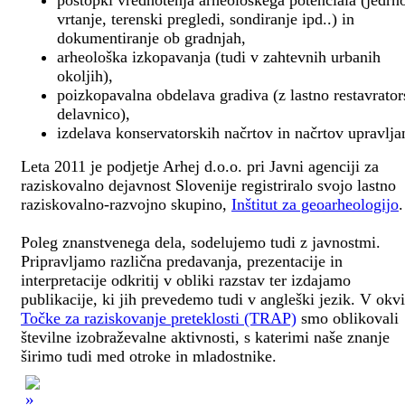
postopki vrednotenja arheološkega potenciala (jedrn
vrtanje, terenski pregledi, sondiranje ipd..) in
dokumentiranje ob gradnjah,
arheološka izkopavanja (tudi v zahtevnih urbanih
okoljih),
poizkopavalna obdelava gradiva (z lastno restavrato
delavnico),
izdelava konservatorskih načrtov in načrtov upravlja
Leta 2011 je podjetje Arhej d.o.o. pri Javni agenciji za
raziskovalno dejavnost Slovenije registriralo svojo lastno
raziskovalno-razvojno skupino,
Inštitut za geoarheologijo
.
Poleg znanstvenega dela, sodelujemo tudi z javnostmi.
Pripravljamo različna predavanja, prezentacije in
interpretacije odkritij v obliki razstav ter izdajamo
publikacije, ki jih prevedemo tudi v angleški jezik. V okv
Točke za raziskovanje preteklosti (TRAP)
smo oblikovali
številne izobraževalne aktivnosti, s katerimi naše znanje
širimo tudi med otroke in mladostnike.