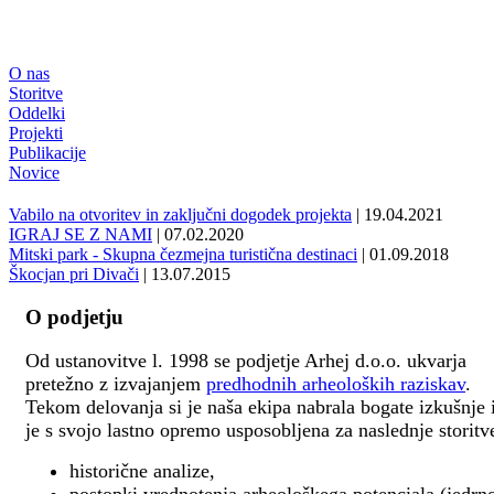
O nas
Storitve
Oddelki
Projekti
Publikacije
Novice
Vabilo na otvoritev in zaključni dogodek projekta
| 19.04.2021
IGRAJ SE Z NAMI
| 07.02.2020
Mitski park - Skupna čezmejna turistična destinaci
| 01.09.2018
Škocjan pri Divači
| 13.07.2015
O podjetju
Od ustanovitve l. 1998 se podjetje Arhej d.o.o. ukvarja
pretežno z izvajanjem
predhodnih arheoloških raziskav
.
Tekom delovanja si je naša ekipa nabrala bogate izkušnje 
je s svojo lastno opremo usposobljena za naslednje storitv
historične analize,