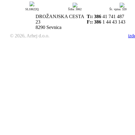
SL18622Q
Šifra: 3062
Št. vpisa: 320
DROŽANJSKA CESTA
T::
386
41 741 487
23
F:: 386
1 44 43 143
8290 Sevnica
© 2026, Arhej d.o.o.
izd