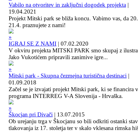
Vabilo na otvoritev in zaključni dogodek projekta
|
19.04.2021
Projekt Mitski park se bliža koncu. Vabimo vas, da 20.
21.4. praznujete z nami!
IGRAJ SE Z NAMI
|
07.02.2020
V okviru projekta MITSKI PARK smo skupaj z ilustra
Jako Vukotićem pripravili zanimive igre...
Mitski park - Skupna čezmejna turistična destinaci
|
01.09.2018
Začel se je izvajati projekt Mitski park, ki se financira 
programa INTERREG V-A Slovenija - Hrvaška.
Škocjan pri Divači
|
13.07.2015
Ob urejanju trga v Škocjanu so bili odkriti ostanki sta
tlakovanja iz 17. stoletja ter v skalo vklesana rimska hi