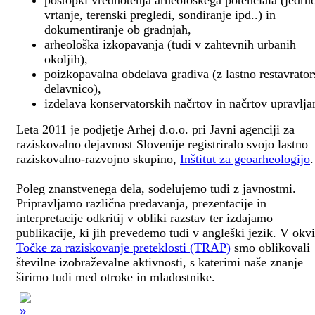
postopki vrednotenja arheološkega potenciala (jedrn
vrtanje, terenski pregledi, sondiranje ipd..) in
dokumentiranje ob gradnjah,
arheološka izkopavanja (tudi v zahtevnih urbanih
okoljih),
poizkopavalna obdelava gradiva (z lastno restavrato
delavnico),
izdelava konservatorskih načrtov in načrtov upravlja
Leta 2011 je podjetje Arhej d.o.o. pri Javni agenciji za
raziskovalno dejavnost Slovenije registriralo svojo lastno
raziskovalno-razvojno skupino,
Inštitut za geoarheologijo
.
Poleg znanstvenega dela, sodelujemo tudi z javnostmi.
Pripravljamo različna predavanja, prezentacije in
interpretacije odkritij v obliki razstav ter izdajamo
publikacije, ki jih prevedemo tudi v angleški jezik. V okv
Točke za raziskovanje preteklosti (TRAP)
smo oblikovali
številne izobraževalne aktivnosti, s katerimi naše znanje
širimo tudi med otroke in mladostnike.