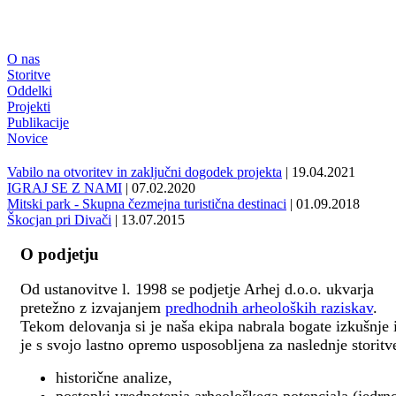
O nas
Storitve
Oddelki
Projekti
Publikacije
Novice
Vabilo na otvoritev in zaključni dogodek projekta
| 19.04.2021
IGRAJ SE Z NAMI
| 07.02.2020
Mitski park - Skupna čezmejna turistična destinaci
| 01.09.2018
Škocjan pri Divači
| 13.07.2015
O podjetju
Od ustanovitve l. 1998 se podjetje Arhej d.o.o. ukvarja
pretežno z izvajanjem
predhodnih arheoloških raziskav
.
Tekom delovanja si je naša ekipa nabrala bogate izkušnje 
je s svojo lastno opremo usposobljena za naslednje storitv
historične analize,