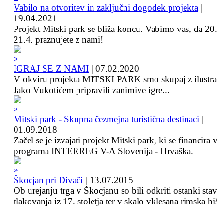
Vabilo na otvoritev in zaključni dogodek projekta
|
19.04.2021
Projekt Mitski park se bliža koncu. Vabimo vas, da 20.
21.4. praznujete z nami!
IGRAJ SE Z NAMI
|
07.02.2020
V okviru projekta MITSKI PARK smo skupaj z ilustra
Jako Vukotićem pripravili zanimive igre...
Mitski park - Skupna čezmejna turistična destinaci
|
01.09.2018
Začel se je izvajati projekt Mitski park, ki se financira 
programa INTERREG V-A Slovenija - Hrvaška.
Škocjan pri Divači
|
13.07.2015
Ob urejanju trga v Škocjanu so bili odkriti ostanki sta
tlakovanja iz 17. stoletja ter v skalo vklesana rimska hi