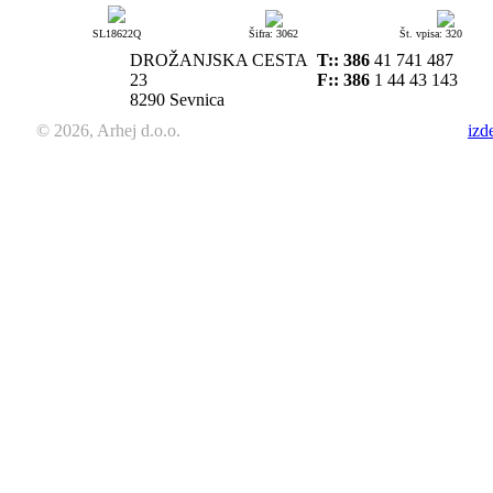
SL18622Q
Šifra: 3062
Št. vpisa: 320
DROŽANJSKA CESTA
T::
386
41 741 487
23
F:: 386
1 44 43 143
8290 Sevnica
© 2026, Arhej d.o.o.
izd