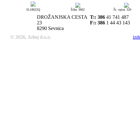
SL18622Q
Šifra: 3062
Št. vpisa: 320
DROŽANJSKA CESTA
T::
386
41 741 487
23
F:: 386
1 44 43 143
8290 Sevnica
© 2026, Arhej d.o.o.
izd