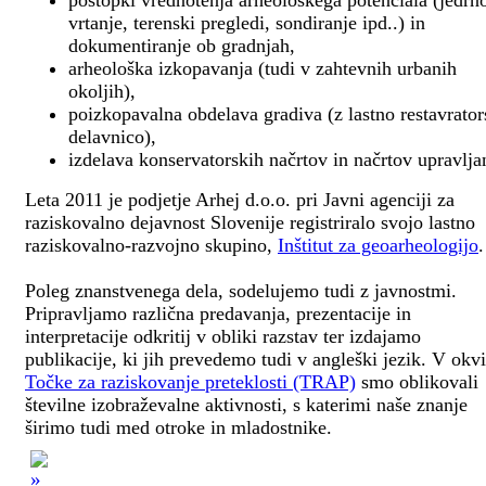
postopki vrednotenja arheološkega potenciala (jedrn
vrtanje, terenski pregledi, sondiranje ipd..) in
dokumentiranje ob gradnjah,
arheološka izkopavanja (tudi v zahtevnih urbanih
okoljih),
poizkopavalna obdelava gradiva (z lastno restavrato
delavnico),
izdelava konservatorskih načrtov in načrtov upravlja
Leta 2011 je podjetje Arhej d.o.o. pri Javni agenciji za
raziskovalno dejavnost Slovenije registriralo svojo lastno
raziskovalno-razvojno skupino,
Inštitut za geoarheologijo
.
Poleg znanstvenega dela, sodelujemo tudi z javnostmi.
Pripravljamo različna predavanja, prezentacije in
interpretacije odkritij v obliki razstav ter izdajamo
publikacije, ki jih prevedemo tudi v angleški jezik. V okv
Točke za raziskovanje preteklosti (TRAP)
smo oblikovali
številne izobraževalne aktivnosti, s katerimi naše znanje
širimo tudi med otroke in mladostnike.