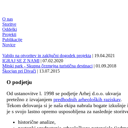
O nas
Storitve
Oddelki
Projekti
Publikacije
Novice
Vabilo na otvoritev in zaključni dogodek projekta
| 19.04.2021
IGRAJ SE Z NAMI
| 07.02.2020
Mitski park - Skupna čezmejna turistična destinaci
| 01.09.2018
Škocjan pri Divači
| 13.07.2015
O podjetju
Od ustanovitve l. 1998 se podjetje Arhej d.o.o. ukvarja
pretežno z izvajanjem
predhodnih arheoloških raziskav
.
Tekom delovanja si je naša ekipa nabrala bogate izkušnje 
je s svojo lastno opremo usposobljena za naslednje storitv
historične analize,