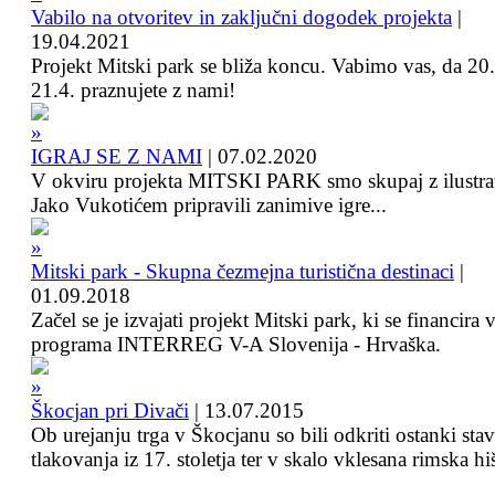
Vabilo na otvoritev in zaključni dogodek projekta
|
19.04.2021
Projekt Mitski park se bliža koncu. Vabimo vas, da 20.
21.4. praznujete z nami!
IGRAJ SE Z NAMI
|
07.02.2020
V okviru projekta MITSKI PARK smo skupaj z ilustra
Jako Vukotićem pripravili zanimive igre...
Mitski park - Skupna čezmejna turistična destinaci
|
01.09.2018
Začel se je izvajati projekt Mitski park, ki se financira 
programa INTERREG V-A Slovenija - Hrvaška.
Škocjan pri Divači
|
13.07.2015
Ob urejanju trga v Škocjanu so bili odkriti ostanki sta
tlakovanja iz 17. stoletja ter v skalo vklesana rimska hi