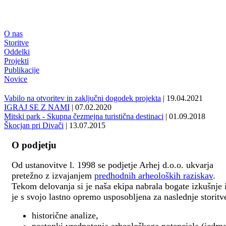
O nas
Storitve
Oddelki
Projekti
Publikacije
Novice
Vabilo na otvoritev in zaključni dogodek projekta
| 19.04.2021
IGRAJ SE Z NAMI
| 07.02.2020
Mitski park - Skupna čezmejna turistična destinaci
| 01.09.2018
Škocjan pri Divači
| 13.07.2015
O podjetju
Od ustanovitve l. 1998 se podjetje Arhej d.o.o. ukvarja
pretežno z izvajanjem
predhodnih arheoloških raziskav
.
Tekom delovanja si je naša ekipa nabrala bogate izkušnje 
je s svojo lastno opremo usposobljena za naslednje storitv
historične analize,