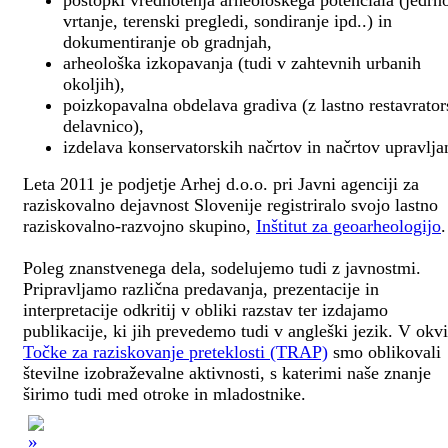
postopki vrednotenja arheološkega potenciala (jedrn
vrtanje, terenski pregledi, sondiranje ipd..) in
dokumentiranje ob gradnjah,
arheološka izkopavanja (tudi v zahtevnih urbanih
okoljih),
poizkopavalna obdelava gradiva (z lastno restavrato
delavnico),
izdelava konservatorskih načrtov in načrtov upravlja
Leta 2011 je podjetje Arhej d.o.o. pri Javni agenciji za
raziskovalno dejavnost Slovenije registriralo svojo lastno
raziskovalno-razvojno skupino,
Inštitut za geoarheologijo
.
Poleg znanstvenega dela, sodelujemo tudi z javnostmi.
Pripravljamo različna predavanja, prezentacije in
interpretacije odkritij v obliki razstav ter izdajamo
publikacije, ki jih prevedemo tudi v angleški jezik. V okv
Točke za raziskovanje preteklosti (TRAP)
smo oblikovali
številne izobraževalne aktivnosti, s katerimi naše znanje
širimo tudi med otroke in mladostnike.