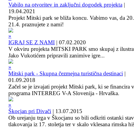
Vabilo na otvoritev in zaključni dogodek projekta
|
19.04.2021
Projekt Mitski park se bliža koncu. Vabimo vas, da 20.
21.4. praznujete z nami!
IGRAJ SE Z NAMI
|
07.02.2020
V okviru projekta MITSKI PARK smo skupaj z ilustra
Jako Vukotićem pripravili zanimive igre...
Mitski park - Skupna čezmejna turistična destinaci
|
01.09.2018
Začel se je izvajati projekt Mitski park, ki se financira 
programa INTERREG V-A Slovenija - Hrvaška.
Škocjan pri Divači
|
13.07.2015
Ob urejanju trga v Škocjanu so bili odkriti ostanki sta
tlakovanja iz 17. stoletja ter v skalo vklesana rimska hi