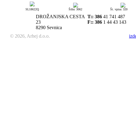
SL18622Q
Šifra: 3062
Št. vpisa: 320
DROŽANJSKA CESTA
T::
386
41 741 487
23
F:: 386
1 44 43 143
8290 Sevnica
© 2026, Arhej d.o.o.
izd