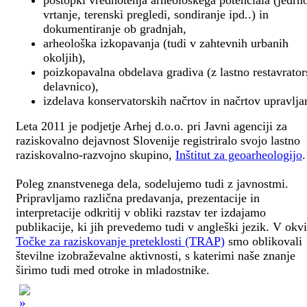
postopki vrednotenja arheološkega potenciala (jedrn
vrtanje, terenski pregledi, sondiranje ipd..) in
dokumentiranje ob gradnjah,
arheološka izkopavanja (tudi v zahtevnih urbanih
okoljih),
poizkopavalna obdelava gradiva (z lastno restavrato
delavnico),
izdelava konservatorskih načrtov in načrtov upravlja
Leta 2011 je podjetje Arhej d.o.o. pri Javni agenciji za
raziskovalno dejavnost Slovenije registriralo svojo lastno
raziskovalno-razvojno skupino,
Inštitut za geoarheologijo
.
Poleg znanstvenega dela, sodelujemo tudi z javnostmi.
Pripravljamo različna predavanja, prezentacije in
interpretacije odkritij v obliki razstav ter izdajamo
publikacije, ki jih prevedemo tudi v angleški jezik. V okv
Točke za raziskovanje preteklosti (TRAP)
smo oblikovali
številne izobraževalne aktivnosti, s katerimi naše znanje
širimo tudi med otroke in mladostnike.