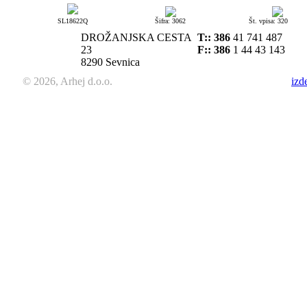
SL18622Q
Šifra: 3062
Št. vpisa: 320
DROŽANJSKA CESTA
T::
386
41 741 487
23
F:: 386
1 44 43 143
8290 Sevnica
© 2026, Arhej d.o.o.
izd