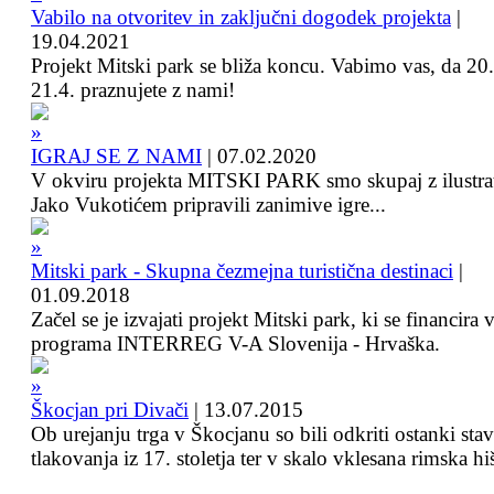
Vabilo na otvoritev in zaključni dogodek projekta
|
19.04.2021
Projekt Mitski park se bliža koncu. Vabimo vas, da 20.
21.4. praznujete z nami!
IGRAJ SE Z NAMI
|
07.02.2020
V okviru projekta MITSKI PARK smo skupaj z ilustra
Jako Vukotićem pripravili zanimive igre...
Mitski park - Skupna čezmejna turistična destinaci
|
01.09.2018
Začel se je izvajati projekt Mitski park, ki se financira 
programa INTERREG V-A Slovenija - Hrvaška.
Škocjan pri Divači
|
13.07.2015
Ob urejanju trga v Škocjanu so bili odkriti ostanki sta
tlakovanja iz 17. stoletja ter v skalo vklesana rimska hi