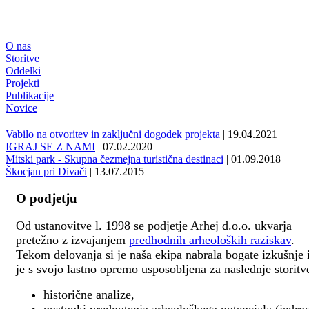
O nas
Storitve
Oddelki
Projekti
Publikacije
Novice
Vabilo na otvoritev in zaključni dogodek projekta
| 19.04.2021
IGRAJ SE Z NAMI
| 07.02.2020
Mitski park - Skupna čezmejna turistična destinaci
| 01.09.2018
Škocjan pri Divači
| 13.07.2015
O podjetju
Od ustanovitve l. 1998 se podjetje Arhej d.o.o. ukvarja
pretežno z izvajanjem
predhodnih arheoloških raziskav
.
Tekom delovanja si je naša ekipa nabrala bogate izkušnje 
je s svojo lastno opremo usposobljena za naslednje storitv
historične analize,