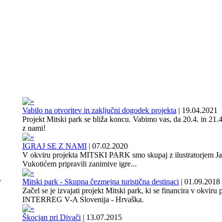
Vabilo na otvoritev in zaključni dogodek projekta
|
19.04.2021
Projekt Mitski park se bliža koncu. Vabimo vas, da 20.4. in 21.4
z nami!
IGRAJ SE Z NAMI
|
07.02.2020
V okviru projekta MITSKI PARK smo skupaj z ilustratorjem J
Vukotićem pripravili zanimive igre...
,
Mitski park - Skupna čezmejna turistična destinaci
|
01.09.2018
Začel se je izvajati projekt Mitski park, ki se financira v okviru
INTERREG V-A Slovenija - Hrvaška.
Škocjan pri Divači
|
13.07.2015