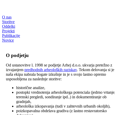
O nas
Storitve
Oddelki
Projekti
Publikacije
Novice
O podjetju
Od ustanovitve l. 1998 se podjetje Arhej d.o.o. ukvarja pretežno z
izvajanjem
predhodnih arheoloških raziskav
. Tekom delovanja si je
naša ekipa nabrala bogate izkušnje in je s svojo lastno opremo
usposobljena za naslednje storitve:
historične analize,
postopki vrednotenja arheološkega potenciala (jedrno vrtanje
terenski pregledi, sondiranje ipd..) in dokumentiranje ob
gradnjah,
arheološka izkopavanja (tudi v zahtevnih urbanih okoljih),
poizkopavalna obdelava gradiva (z lastno restavratorsko