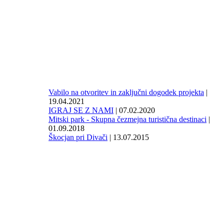
Vabilo na otvoritev in zaključni dogodek projekta
|
19.04.2021
IGRAJ SE Z NAMI
| 07.02.2020
Mitski park - Skupna čezmejna turistična destinaci
|
01.09.2018
Škocjan pri Divači
| 13.07.2015