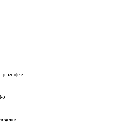
. praznujete
ako
 programa