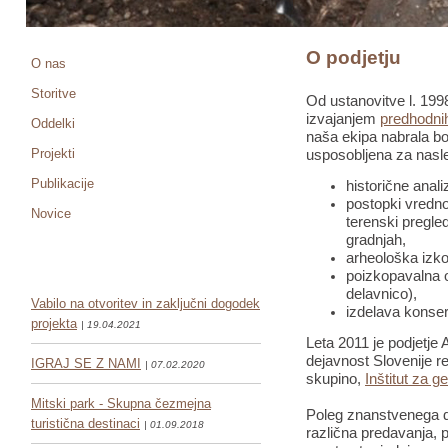
O podjetju
O nas
Storitve
Od ustanovitve l. 1998
izvajanjem
predhodnih
Oddelki
naša ekipa nabrala bo
Projekti
usposobljena za nasle
Publikacije
historične anali
postopki vredno
Novice
terenski pregled
gradnjah,
arheološka izko
poizkopavalna o
delavnico),
Vabilo na otvoritev in zaključni dogodek
izdelava konser
projekta
| 19.04.2021
Leta 2011 je podjetje 
dejavnost Slovenije re
IGRAJ SE Z NAMI
| 07.02.2020
skupino,
Inštitut za g
Mitski park - Skupna čezmejna
Poleg znanstvenega de
turistična destinaci
| 01.09.2018
različna predavanja, pr