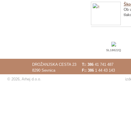
Ško
Ob u
tlak
SL18622Q
DROŽANJSKA CESTA 23
T::
386
41 741 487
8290 Sevnica
F:: 386
1 44 43 143
© 2026, Arhej d.o.o.
izd