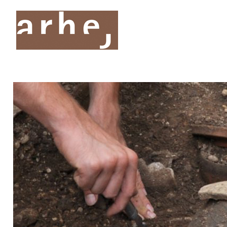
O nas
Storitve
Oddelki
Projekti
Publik