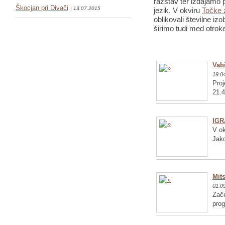
razstav ter izdajamo p
Škocjan pri Divači
| 13.07.2015
jezik. V okviru
Točke 
oblikovali številne iz
širimo tudi med otrok
Vabi
19.0
Proj
21.4
IGR
V ok
Jako
Mits
01.0
Zače
pro