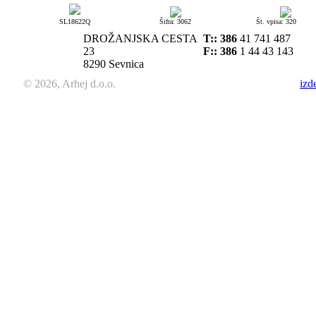
SL18622Q
Šifra: 3062
Št. vpisa: 320
DROŽANJSKA CESTA
T::
386
41 741 487
23
F:: 386
1 44 43 143
8290 Sevnica
© 2026, Arhej d.o.o.
izd