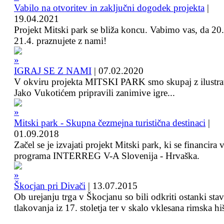
Vabilo na otvoritev in zaključni dogodek projekta
|
19.04.2021
Projekt Mitski park se bliža koncu. Vabimo vas, da 20.
21.4. praznujete z nami!
IGRAJ SE Z NAMI
|
07.02.2020
V okviru projekta MITSKI PARK smo skupaj z ilustra
Jako Vukotićem pripravili zanimive igre...
Mitski park - Skupna čezmejna turistična destinaci
|
01.09.2018
Začel se je izvajati projekt Mitski park, ki se financira 
programa INTERREG V-A Slovenija - Hrvaška.
Škocjan pri Divači
|
13.07.2015
Ob urejanju trga v Škocjanu so bili odkriti ostanki sta
tlakovanja iz 17. stoletja ter v skalo vklesana rimska hi