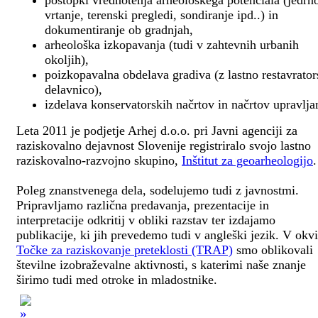
postopki vrednotenja arheološkega potenciala (jedrn
vrtanje, terenski pregledi, sondiranje ipd..) in
dokumentiranje ob gradnjah,
arheološka izkopavanja (tudi v zahtevnih urbanih
okoljih),
poizkopavalna obdelava gradiva (z lastno restavrato
delavnico),
izdelava konservatorskih načrtov in načrtov upravlja
Leta 2011 je podjetje Arhej d.o.o. pri Javni agenciji za
raziskovalno dejavnost Slovenije registriralo svojo lastno
raziskovalno-razvojno skupino,
Inštitut za geoarheologijo
.
Poleg znanstvenega dela, sodelujemo tudi z javnostmi.
Pripravljamo različna predavanja, prezentacije in
interpretacije odkritij v obliki razstav ter izdajamo
publikacije, ki jih prevedemo tudi v angleški jezik. V okv
Točke za raziskovanje preteklosti (TRAP)
smo oblikovali
številne izobraževalne aktivnosti, s katerimi naše znanje
širimo tudi med otroke in mladostnike.