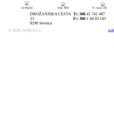
SL18622Q
Šifra: 3062
Št. vpisa: 320
DROŽANJSKA CESTA
T::
386
41 741 487
23
F:: 386
1 44 43 143
8290 Sevnica
© 2026, Arhej d.o.o.
izd