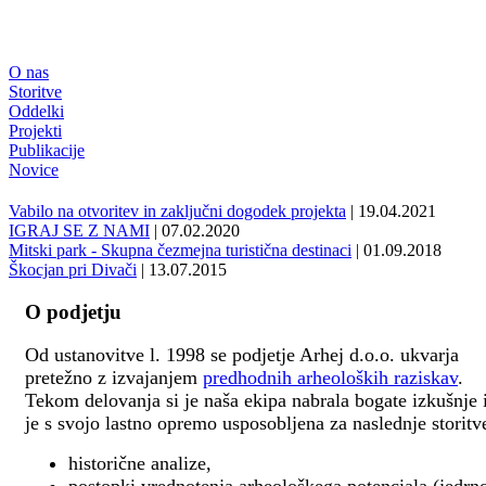
O nas
Storitve
Oddelki
Projekti
Publikacije
Novice
Vabilo na otvoritev in zaključni dogodek projekta
| 19.04.2021
IGRAJ SE Z NAMI
| 07.02.2020
Mitski park - Skupna čezmejna turistična destinaci
| 01.09.2018
Škocjan pri Divači
| 13.07.2015
O podjetju
Od ustanovitve l. 1998 se podjetje Arhej d.o.o. ukvarja
pretežno z izvajanjem
predhodnih arheoloških raziskav
.
Tekom delovanja si je naša ekipa nabrala bogate izkušnje 
je s svojo lastno opremo usposobljena za naslednje storitv
historične analize,