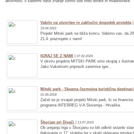
aktivnosti, s katerimi naše znanje širimo tudi med otroke in mladostnike.
Vabilo na otvoritev in zaključni dogodek projekta
|
19.04.2021
Projekt Mitski park se bliža koncu. Vabimo vas, da 20
21.4. praznujete z nami!
IGRAJ SE Z NAMI
|
07.02.2020
V okviru projekta MITSKI PARK smo skupaj z ilustrat
Jako Vukotićem pripravili zanimive igre...
Mitski park - Skupna čezmejna turistična destinaci
01.09.2018
Začel se je izvajati projekt Mitski park, ki se financira
programa INTERREG V-A Slovenija - Hrvaška.
Škocjan pri Divači
|
13.07.2015
Ob urejanju trga v Škocjanu so bili odkriti ostanki sta
tlakovanja iz 17. stoletja ter v skalo vklesana rimska 