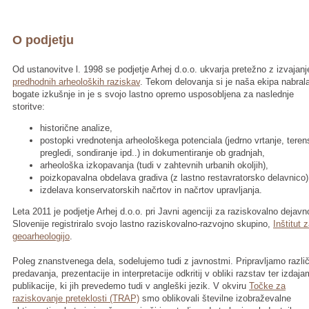
O podjetju
Od ustanovitve l. 1998 se podjetje Arhej d.o.o. ukvarja pretežno z izvajan
predhodnih arheoloških raziskav
. Tekom delovanja si je naša ekipa nabral
bogate izkušnje in je s svojo lastno opremo usposobljena za naslednje
storitve:
historične analize,
postopki vrednotenja arheološkega potenciala (jedrno vrtanje, teren
pregledi, sondiranje ipd..) in dokumentiranje ob gradnjah,
arheološka izkopavanja (tudi v zahtevnih urbanih okoljih),
poizkopavalna obdelava gradiva (z lastno restavratorsko delavnico)
izdelava konservatorskih načrtov in načrtov upravljanja.
Leta 2011 je podjetje Arhej d.o.o. pri Javni agenciji za raziskovalno dejavn
Slovenije registriralo svojo lastno raziskovalno-razvojno skupino,
Inštitut 
geoarheologijo
.
Poleg znanstvenega dela, sodelujemo tudi z javnostmi. Pripravljamo razli
predavanja, prezentacije in interpretacije odkritij v obliki razstav ter izdaj
publikacije, ki jih prevedemo tudi v angleški jezik. V okviru
Točke za
raziskovanje preteklosti (TRAP)
smo oblikovali številne izobraževalne