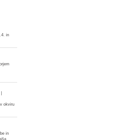
.4. in
orjem
|
 v okviru
vbe in
hiša.