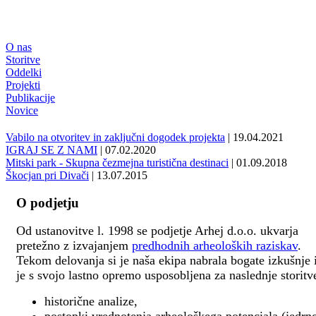
O nas
Storitve
Oddelki
Projekti
Publikacije
Novice
Vabilo na otvoritev in zaključni dogodek projekta
| 19.04.2021
IGRAJ SE Z NAMI
| 07.02.2020
Mitski park - Skupna čezmejna turistična destinaci
| 01.09.2018
Škocjan pri Divači
| 13.07.2015
O podjetju
Od ustanovitve l. 1998 se podjetje Arhej d.o.o. ukvarja
pretežno z izvajanjem
predhodnih arheoloških raziskav
.
Tekom delovanja si je naša ekipa nabrala bogate izkušnje 
je s svojo lastno opremo usposobljena za naslednje storitv
historične analize,