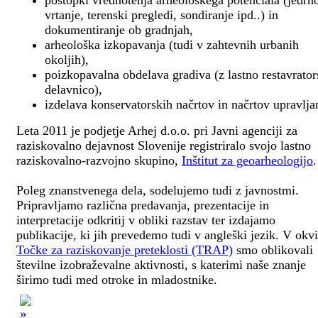
postopki vrednotenja arheološkega potenciala (jedrn
vrtanje, terenski pregledi, sondiranje ipd..) in
dokumentiranje ob gradnjah,
arheološka izkopavanja (tudi v zahtevnih urbanih
okoljih),
poizkopavalna obdelava gradiva (z lastno restavrato
delavnico),
izdelava konservatorskih načrtov in načrtov upravlja
Leta 2011 je podjetje Arhej d.o.o. pri Javni agenciji za
raziskovalno dejavnost Slovenije registriralo svojo lastno
raziskovalno-razvojno skupino,
Inštitut za geoarheologijo
.
Poleg znanstvenega dela, sodelujemo tudi z javnostmi.
Pripravljamo različna predavanja, prezentacije in
interpretacije odkritij v obliki razstav ter izdajamo
publikacije, ki jih prevedemo tudi v angleški jezik. V okv
Točke za raziskovanje preteklosti (TRAP)
smo oblikovali
številne izobraževalne aktivnosti, s katerimi naše znanje
širimo tudi med otroke in mladostnike.