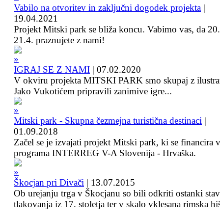
Vabilo na otvoritev in zaključni dogodek projekta
|
19.04.2021
Projekt Mitski park se bliža koncu. Vabimo vas, da 20.
21.4. praznujete z nami!
IGRAJ SE Z NAMI
|
07.02.2020
V okviru projekta MITSKI PARK smo skupaj z ilustra
Jako Vukotićem pripravili zanimive igre...
Mitski park - Skupna čezmejna turistična destinaci
|
01.09.2018
Začel se je izvajati projekt Mitski park, ki se financira 
programa INTERREG V-A Slovenija - Hrvaška.
Škocjan pri Divači
|
13.07.2015
Ob urejanju trga v Škocjanu so bili odkriti ostanki sta
tlakovanja iz 17. stoletja ter v skalo vklesana rimska hi