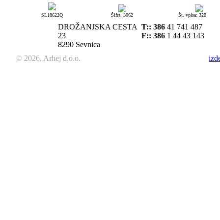
SL18622Q
Šifra: 3062
Št. vpisa: 320
DROŽANJSKA CESTA
T::
386
41 741 487
23
F:: 386
1 44 43 143
8290 Sevnica
© 2026, Arhej d.o.o.
izd