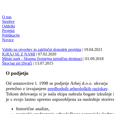
O nas
Storitve
Oddelki
Projekti
Publikacije
Novice
Vabilo na otvoritev in zaključni dogodek projekta
| 19.04.2021
IGRAJ SE Z NAMI
| 07.02.2020
Mitski park - Skupna čezmejna turistična destinaci
| 01.09.2018
Škocjan pri Divači
| 13.07.2015
O podjetju
Od ustanovitve l. 1998 se podjetje Arhej d.o.o. ukvarja
pretežno z izvajanjem
predhodnih arheoloških raziskav
.
Tekom delovanja si je naša ekipa nabrala bogate izkušnje 
je s svojo lastno opremo usposobljena za naslednje storitv
historične analize,