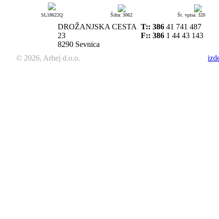
SL18622Q
Šifra: 3062
Št. vpisa: 320
DROŽANJSKA CESTA
T::
386
41 741 487
23
F:: 386
1 44 43 143
8290 Sevnica
© 2026, Arhej d.o.o.
izd