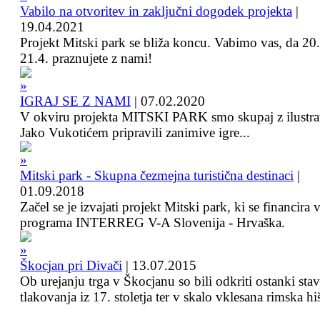
Vabilo na otvoritev in zaključni dogodek projekta
|
19.04.2021
Projekt Mitski park se bliža koncu. Vabimo vas, da 20.
21.4. praznujete z nami!
IGRAJ SE Z NAMI
|
07.02.2020
V okviru projekta MITSKI PARK smo skupaj z ilustra
Jako Vukotićem pripravili zanimive igre...
Mitski park - Skupna čezmejna turistična destinaci
|
01.09.2018
Začel se je izvajati projekt Mitski park, ki se financira 
programa INTERREG V-A Slovenija - Hrvaška.
Škocjan pri Divači
|
13.07.2015
Ob urejanju trga v Škocjanu so bili odkriti ostanki sta
tlakovanja iz 17. stoletja ter v skalo vklesana rimska hi