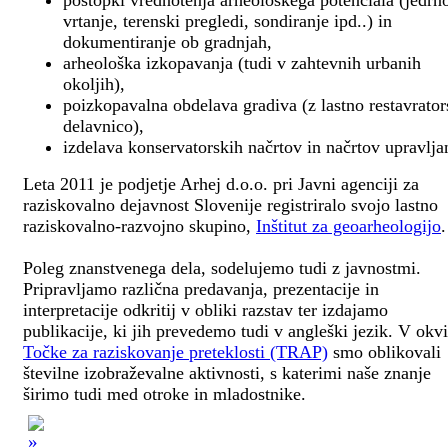
postopki vrednotenja arheološkega potenciala (jedrn
vrtanje, terenski pregledi, sondiranje ipd..) in
dokumentiranje ob gradnjah,
arheološka izkopavanja (tudi v zahtevnih urbanih
okoljih),
poizkopavalna obdelava gradiva (z lastno restavrato
delavnico),
izdelava konservatorskih načrtov in načrtov upravlja
Leta 2011 je podjetje Arhej d.o.o. pri Javni agenciji za
raziskovalno dejavnost Slovenije registriralo svojo lastno
raziskovalno-razvojno skupino,
Inštitut za geoarheologijo
.
Poleg znanstvenega dela, sodelujemo tudi z javnostmi.
Pripravljamo različna predavanja, prezentacije in
interpretacije odkritij v obliki razstav ter izdajamo
publikacije, ki jih prevedemo tudi v angleški jezik. V okv
Točke za raziskovanje preteklosti (TRAP)
smo oblikovali
številne izobraževalne aktivnosti, s katerimi naše znanje
širimo tudi med otroke in mladostnike.