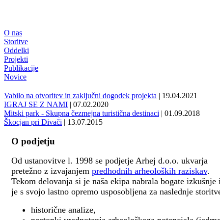
O nas
Storitve
Oddelki
Projekti
Publikacije
Novice
Vabilo na otvoritev in zaključni dogodek projekta
| 19.04.2021
IGRAJ SE Z NAMI
| 07.02.2020
Mitski park - Skupna čezmejna turistična destinaci
| 01.09.2018
Škocjan pri Divači
| 13.07.2015
O podjetju
Od ustanovitve l. 1998 se podjetje Arhej d.o.o. ukvarja
pretežno z izvajanjem
predhodnih arheoloških raziskav
.
Tekom delovanja si je naša ekipa nabrala bogate izkušnje 
je s svojo lastno opremo usposobljena za naslednje storitv
historične analize,