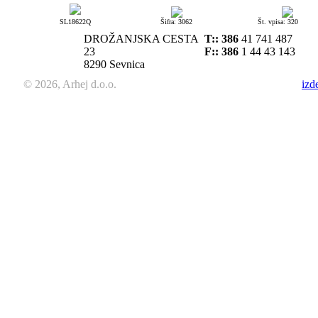
SL18622Q
Šifra: 3062
Št. vpisa: 320
DROŽANJSKA CESTA
T::
386
41 741 487
23
F:: 386
1 44 43 143
8290 Sevnica
© 2026, Arhej d.o.o.
izd