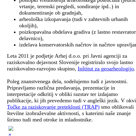
postopki vrednotenja arheološkega potenciala (jedrn
vrtanje, terenski pregledi, sondiranje ipd..) in
dokumentiranje ob gradnjah,
arheološka izkopavanja (tudi v zahtevnih urbanih
okoljih),
poizkopavalna obdelava gradiva (z lastno restavrato
delavnico),
izdelava konservatorskih načrtov in načrtov upravlja
Leta 2011 je podjetje Arhej d.o.o. pri Javni agenciji za
raziskovalno dejavnost Slovenije registriralo svojo lastno
raziskovalno-razvojno skupino,
Inštitut za geoarheologijo
.
Poleg znanstvenega dela, sodelujemo tudi z javnostmi.
Pripravljamo različna predavanja, prezentacije in
interpretacije odkritij v obliki razstav ter izdajamo
publikacije, ki jih prevedemo tudi v angleški jezik. V okv
Točke za raziskovanje preteklosti (TRAP)
smo oblikovali
številne izobraževalne aktivnosti, s katerimi naše znanje
širimo tudi med otroke in mladostnike.