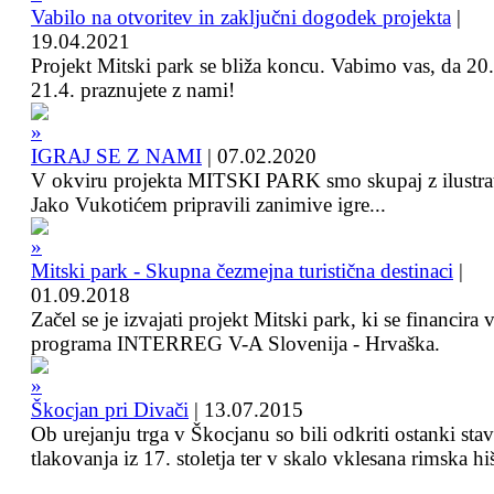
Vabilo na otvoritev in zaključni dogodek projekta
|
19.04.2021
Projekt Mitski park se bliža koncu. Vabimo vas, da 20.
21.4. praznujete z nami!
IGRAJ SE Z NAMI
|
07.02.2020
V okviru projekta MITSKI PARK smo skupaj z ilustra
Jako Vukotićem pripravili zanimive igre...
Mitski park - Skupna čezmejna turistična destinaci
|
01.09.2018
Začel se je izvajati projekt Mitski park, ki se financira 
programa INTERREG V-A Slovenija - Hrvaška.
Škocjan pri Divači
|
13.07.2015
Ob urejanju trga v Škocjanu so bili odkriti ostanki sta
tlakovanja iz 17. stoletja ter v skalo vklesana rimska hi