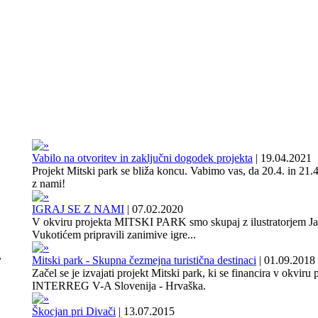
Vabilo na otvoritev in zaključni dogodek projekta
|
19.04.2021
Projekt Mitski park se bliža koncu. Vabimo vas, da 20.4. in 21.4
z nami!
IGRAJ SE Z NAMI
|
07.02.2020
V okviru projekta MITSKI PARK smo skupaj z ilustratorjem J
Vukotićem pripravili zanimive igre...
,
Mitski park - Skupna čezmejna turistična destinaci
|
01.09.2018
Začel se je izvajati projekt Mitski park, ki se financira v okviru
INTERREG V-A Slovenija - Hrvaška.
Škocjan pri Divači
|
13.07.2015