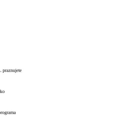
. praznujete
ako
 programa