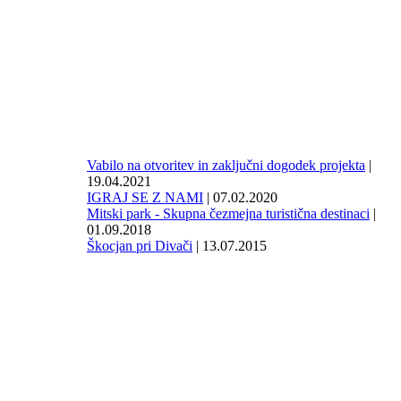
Vabilo na otvoritev in zaključni dogodek projekta
|
19.04.2021
IGRAJ SE Z NAMI
| 07.02.2020
Mitski park - Skupna čezmejna turistična destinaci
|
01.09.2018
Škocjan pri Divači
| 13.07.2015