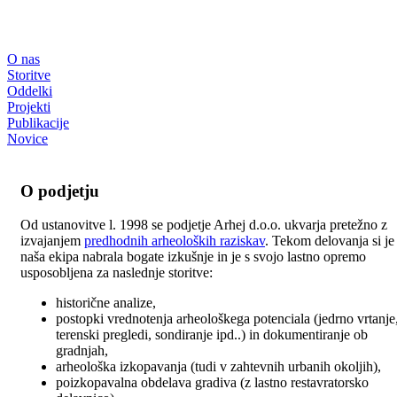
O nas
Storitve
Oddelki
Projekti
Publikacije
Novice
O podjetju
Od ustanovitve l. 1998 se podjetje Arhej d.o.o. ukvarja pretežno z
izvajanjem
predhodnih arheoloških raziskav
. Tekom delovanja si je
naša ekipa nabrala bogate izkušnje in je s svojo lastno opremo
usposobljena za naslednje storitve:
historične analize,
postopki vrednotenja arheološkega potenciala (jedrno vrtanje
terenski pregledi, sondiranje ipd..) in dokumentiranje ob
gradnjah,
arheološka izkopavanja (tudi v zahtevnih urbanih okoljih),
poizkopavalna obdelava gradiva (z lastno restavratorsko